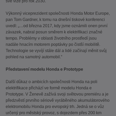
své vize pro rok 2030.
Výkonný viceprezident společnosti Honda Motor Europe,
pan Tom Gardner, k tomu na dnešní tiskové konferenci
uvedl: „…od března 2017, kdy jsme oznámili onen první
závazek, nabral posun směrem k elektrifikaci značné
tempo. Problémy v oblasti životního prostředí jsou
nadále hnacím motorem poptávky po čistší mobilitě.
Technologie se vyvíjí stále dál a lidé začínají měnit svůj
pohled na samotný automobil.“
Představení modelu Honda e Prototype
Další důkaz o ambicích společnosti Honda na poli
elektrifikace přichází ve formě modelu Honda e
Prototype. V Ženevě zažívá svoji světovou premiéru a je
předzvěstí prvního sériově vyráběného akumulátorového
elektromobilu Honda pro evropský trh. Jedná se o vůz
určený pro městský provoz, s dojezdem přes 200 km