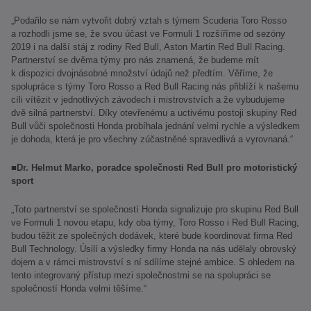
„Podařilo se nám vytvořit dobrý vztah s týmem Scuderia Toro Rosso
a rozhodli jsme se, že svou účast ve Formuli 1 rozšíříme od sezóny
2019 i na další stáj z rodiny Red Bull, Aston Martin Red Bull Racing.
Partnerství se dvěma týmy pro nás znamená, že budeme mít
k dispozici dvojnásobné množství údajů než předtím. Věříme, že
spolupráce s týmy Toro Rosso a Red Bull Racing nás přiblíží k našemu
cíli vítězit v jednotlivých závodech i mistrovstvích a že vybudujeme
dvě silná partnerství. Díky otevřenému a uctivému postoji skupiny Red
Bull vůči společnosti Honda probíhala jednání velmi rychle a výsledkem
je dohoda, která je pro všechny zúčastněné spravedlivá a vyrovnaná.“
■
Dr. Helmut Marko, poradce společnosti Red Bull pro motoristický
sport
„Toto partnerství se společností Honda signalizuje pro skupinu Red Bull
ve Formuli 1 novou etapu, kdy oba týmy, Toro Rosso i Red Bull Racing,
budou těžit ze společných dodávek, které bude koordinovat firma Red
Bull Technology. Úsilí a výsledky firmy Honda na nás udělaly obrovský
dojem a v rámci mistrovství s ní sdílíme stejné ambice. S ohledem na
tento integrovaný přístup mezi společnostmi se na spolupráci se
společností Honda velmi těšíme.“