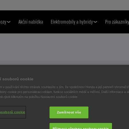
vozy
Akční nabídka
Elektromobily a hybridy
Pro zákazník
DODAVATELEM
í souborů cookie
NOTEK F1 PRO
 v používání těchto stránek souhlasíte s tím, že společnost Honda a její partneři shromažďu
bory cookie pro personalizaci reklam, funkce sociálních médií a měření. Další informace a a
i zjistit kliknutím na položku Nastavení souborů cookie
 RACING
souborů cookie
Zamítnout vše
Přijmout všechny soubory cookie