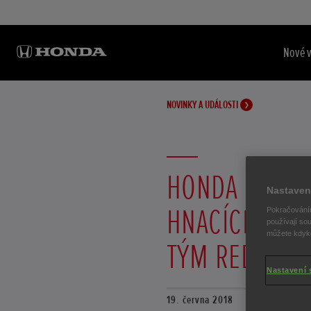
Nové 
NOVINKY A UDÁLOSTI
HONDA BUDE 
Nastaven
HNACÍCH JED
Pokračováním
používají sou
můžete kdykol
TÝM RED BULL
Nastavení 
19. června 2018