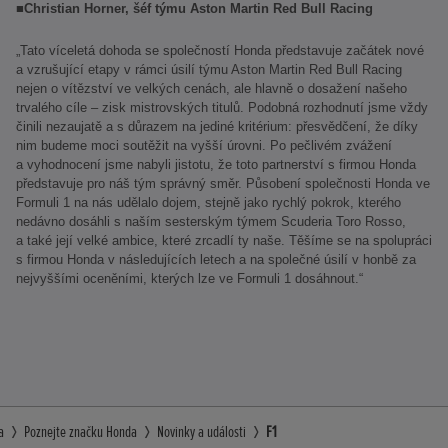
■
Christian Horner, šéf týmu Aston Martin Red Bull Racing
„Tato víceletá dohoda se společností Honda představuje začátek nové
a vzrušující etapy v rámci úsilí týmu Aston Martin Red Bull Racing
nejen o vítězství ve velkých cenách, ale hlavně o dosažení našeho
trvalého cíle – zisk mistrovských titulů. Podobná rozhodnutí jsme vždy
činili nezaujatě a s důrazem na jediné kritérium: přesvědčení, že díky
nim budeme moci soutěžit na vyšší úrovni. Po pečlivém zvážení
a vyhodnocení jsme nabyli jistotu, že toto partnerství s firmou Honda
představuje pro náš tým správný směr. Působení společnosti Honda ve
Formuli 1 na nás udělalo dojem, stejně jako rychlý pokrok, kterého
nedávno dosáhli s naším sesterským týmem Scuderia Toro Rosso,
a také její velké ambice, které zrcadlí ty naše. Těšíme se na spolupráci
s firmou Honda v následujících letech a na společné úsilí v honbě za
nejvyššími oceněními, kterých lze ve Formuli 1 dosáhnout.“
a
Poznejte značku Honda
Novinky a události
F1