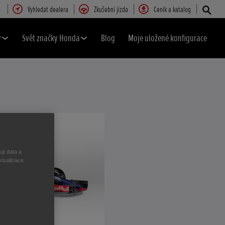
Vyhledat dealera
Zkušební jízda
Ceník a katalog
y
Svět značky Honda
Blog
Moje uložené konfigurace
jí data a
ktualizace