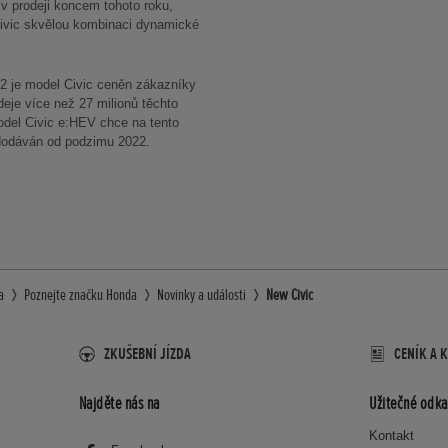
v prodeji koncem tohoto roku,
ivic skvělou kombinaci dynamické
72 je model Civic ceněn zákazníky
eje více než 27 milionů těchto
del Civic e:HEV chce na tento
dodáván od podzimu 2022.
a
Poznejte značku Honda
Novinky a události
New Civic
ZKUŠEBNÍ JÍZDA
CENÍK A 
Najděte nás na
Užitečné odka
Kontakt