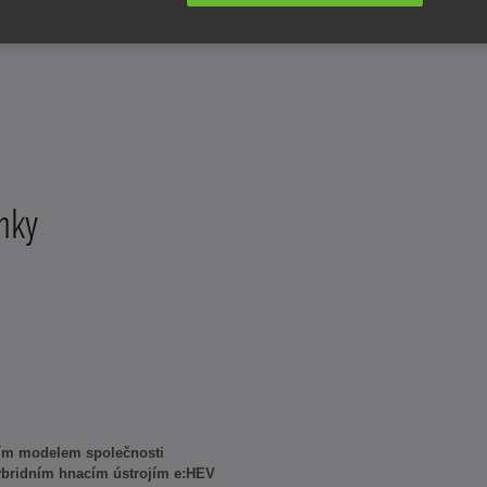
mky
ším modelem společnosti
bridním hnacím ústrojím e:HEV