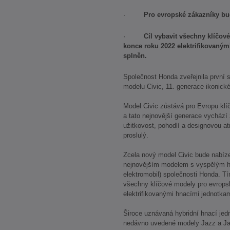
·
Pro evropské zákazníky bu
·
Cíl vybavit všechny klíčov
konce roku 2022 elektrifikovaný
splněn.
Společnost Honda zveřejnila první
modelu Civic, 11. generace ikonick
Model Civic zůstává pro Evropu k
a tato nejnovější generace vychází 
užitkovost, pohodlí a designovou atr
proslulý.
Zcela nový model Civic bude nabíze
nejnovějším modelem s vyspělým h
elektromobil) společnosti Honda. Tí
všechny klíčové modely pro evropsk
elektrifikovanými hnacími jednotkam
Široce uznávaná hybridní hnací jedn
nedávno uvedené modely Jazz a Ja