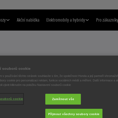
vozy
Akční nabídka
Elektromobily a hybridy
Pro zákazník
ILA NOVOU
í souborů cookie
 v používání těchto stránek souhlasíte s tím, že společnost Honda a její partneři shromažďu
TIDVEŘOVÉHO
bory cookie pro personalizaci reklam, funkce sociálních médií a měření. Další informace a a
i zjistit kliknutím na položku Nastavení souborů cookie
C
souborů cookie
Zamítnout vše
Přijmout všechny soubory cookie