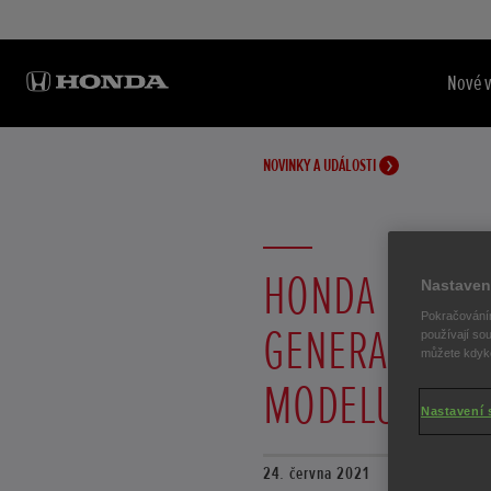
Nové 
NOVINKY A UDÁLOSTI
HONDA ODHAL
Nastaven
Pokračováním
GENERACI PĚ
používají sou
můžete kdykol
MODELU CIVI
Nastavení 
24. června 2021