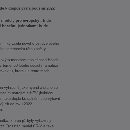
de k dispozici na podzim 2022
é modely pro evropský trh do
mi hnacími jednotkami bude
 snímky zcela nového pětidveřového
ého hatchbacku této značky.
líčovým modelem společnosti Honda
z téměř 50 letého dědictví a nabízí
aktivitu, kterou je tento model
n výhradně jako hybrid a stane se
nacím ústrojím e:HEV (hybridní
m také dojde ke splnění cíle vybavit
ý trh do roku 2022
i.
otka, kterou již byly vybaveny
zz Crosstar, model CR-V a také