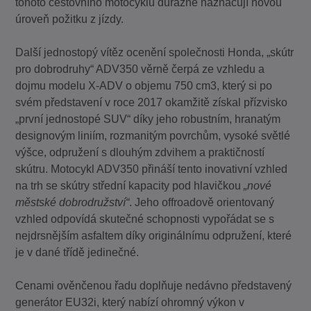
tohoto cestovního motocyklu důrazně naznačují novou
úroveň požitku z jízdy.
Další jednostopý vítěz ocenění společnosti Honda, „skútr
pro dobrodruhy“ ADV350 věrně čerpá ze vzhledu a
dojmu modelu X-ADV o objemu 750 cm3, který si po
svém představení v roce 2017 okamžitě získal přízvisko
„první jednostopé SUV“ díky jeho robustním, hranatým
designovým liniím, rozmanitým povrchům, vysoké světlé
výšce, odpružení s dlouhým zdvihem a praktičností
skútru. Motocykl ADV350 přináší tento inovativní vzhled
na trh se skútry střední kapacity pod hlavičkou
„nové
městské dobrodružství“
. Jeho offroadově orientovaný
vzhled odpovídá skutečné schopnosti vypořádat se s
nejdrsnějším asfaltem díky originálnímu odpružení, které
je v dané třídě jedinečné.
Cenami ověnčenou řadu doplňuje nedávno představený
generátor EU32i, který nabízí ohromný výkon v