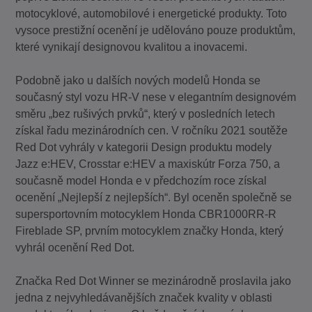
motocyklové, automobilové i energetické produkty. Toto
vysoce prestižní ocenění je udělováno pouze produktům,
které vynikají designovou kvalitou a inovacemi.
Podobně jako u dalších nových modelů Honda se
současný styl vozu HR-V nese v elegantním designovém
směru „bez rušivých prvků“, který v posledních letech
získal řadu mezinárodních cen. V ročníku 2021 soutěže
Red Dot vyhrály v kategorii Design produktu modely
Jazz e:HEV, Crosstar e:HEV a maxiskútr Forza 750, a
současně model Honda e v předchozím roce získal
ocenění „Nejlepší z nejlepších“. Byl oceněn společně se
supersportovním motocyklem Honda CBR1000RR-R
Fireblade SP, prvním motocyklem značky Honda, který
vyhrál ocenění Red Dot.
Značka Red Dot Winner se mezinárodně proslavila jako
jedna z nejvyhledávanějších značek kvality v oblasti