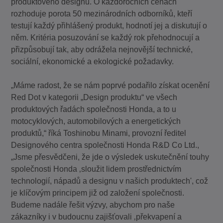
produktového designu. O každoročních cenách
rozhoduje porota 50 mezinárodních odborníků, kteří
testují každý přihlášený produkt, hodnotí jej a diskutují o
něm. Kritéria posuzování se každý rok přehodnocují a
přizpůsobují tak, aby odrážela nejnovější technické,
sociální, ekonomické a ekologické požadavky.
„Máme radost, že se nám poprvé podařilo získat ocenění
Red Dot v kategorii „Design produktu“ ve všech
produktových řadách společnosti Honda, a to u
motocyklových, automobilových a energetických
produktů,“ říká Toshinobu Minami, provozní ředitel
Designového centra společnosti Honda R&D Co Ltd.,
„Jsme přesvědčeni, že jde o výsledek uskutečnění touhy
společnosti Honda ‚sloužit lidem prostřednictvím
technologií, nápadů a designu v našich produktech', což
je klíčovým principem již od založení společnosti.
Budeme nadále řešit výzvy, abychom pro naše
zákazníky i v budoucnu zajišťovali ‚překvapení a