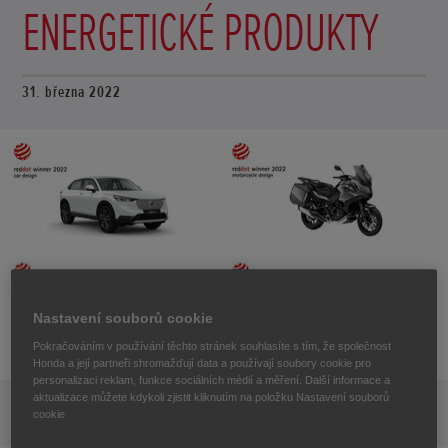
ENERGETICKÉ PRODUKTY
31. března 2022
Nastavení souborů cookie
Pokračováním v používání těchto stránek souhlasíte s tím, že společnost
Honda a její partneři shromažďují data a používají soubory cookie pro
personalizaci reklam, funkce sociálních médií a měření. Další informace a
aktualizace můžete kdykoli zjistit kliknutím na položku Nastavení souborů
cookie