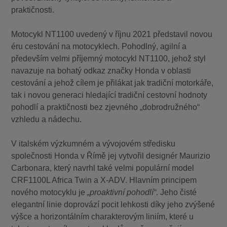
praktičnosti.
Motocykl NT1100 uvedený v říjnu 2021 představil novou
éru cestování na motocyklech. Pohodlný, agilní a
především velmi příjemný motocykl NT1100, jehož styl
navazuje na bohatý odkaz značky Honda v oblasti
cestování a jehož cílem je přilákat jak tradiční motorkáře,
tak i novou generaci hledající tradiční cestovní hodnoty
pohodlí a praktičnosti bez zjevného „dobrodružného“
vzhledu a nádechu.
V italském výzkumném a vývojovém středisku
společnosti Honda v Římě jej vytvořil designér Maurizio
Carbonara, který navrhl také velmi populární model
CRF1100L Africa Twin a X-ADV. Hlavním principem
nového motocyklu je
„proaktivní pohodlí“
. Jeho čisté
elegantní linie doprovází pocit lehkosti díky jeho zvýšené
výšce a horizontálním charakterovým liniím, které u