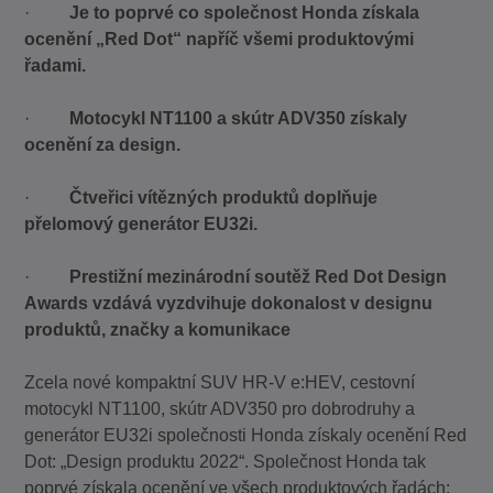
·
Je to poprvé co společnost Honda získala
ocenění „Red Dot“ napříč všemi produktovými
řadami.
·
Motocykl NT1100 a skútr ADV350 získaly
ocenění za design.
·
Čtveřici vítězných produktů doplňuje
přelomový generátor EU32i.
·
Prestižní mezinárodní soutěž Red Dot Design
Awards vzdává vyzdvihuje dokonalost v designu
produktů, značky a komunikace
Zcela nové kompaktní SUV HR-V e:HEV, cestovní
motocykl NT1100, skútr ADV350 pro dobrodruhy a
generátor EU32i společnosti Honda získaly ocenění Red
Dot: „Design produktu 2022“. Společnost Honda tak
poprvé získala ocenění ve všech produktových řadách: