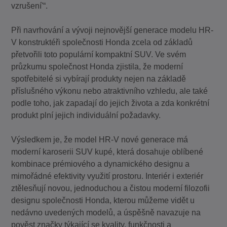
vzrušení'“.
Při navrhování a vývoji nejnovější generace modelu HR-
V konstruktéři společnosti Honda zcela od základů
přetvořili toto populární kompaktní SUV. Ve svém
průzkumu společnost Honda zjistila, že moderní
spotřebitelé si vybírají produkty nejen na základě
příslušného výkonu nebo atraktivního vzhledu, ale také
podle toho, jak zapadají do jejich života a zda konkrétní
produkt plní jejich individuální požadavky.
Výsledkem je, že model HR-V nové generace má
moderní karoserii SUV kupé, která dosahuje oblíbené
kombinace prémiového a dynamického designu a
mimořádné efektivity využití prostoru. Interiér i exteriér
ztělesňují novou, jednoduchou a čistou moderní filozofii
designu společnosti Honda, kterou můžeme vidět u
nedávno uvedených modelů, a úspěšně navazuje na
pověst značky týkající se kvality, funkčnosti a