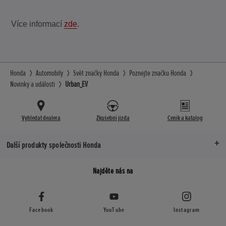
Více informací
zde
.
Honda
Automobily
Svět značky Honda
Poznejte značku Honda
Novinky a události
Urban_EV
Vyhledat dealera
Zkušební jízda
Ceník a katalog
Další produkty společnosti Honda
Najděte nás na
Facebook
YouTube
Instagram