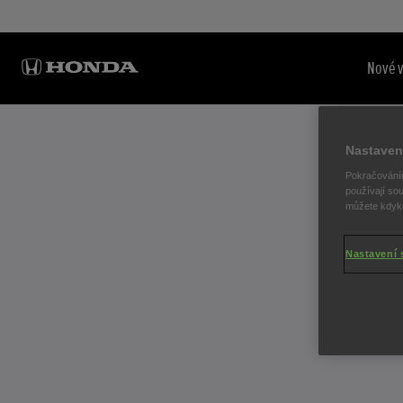
Nové 
Nastaven
Pokračováním
F
používají sou
můžete kdykol
Nastavení 