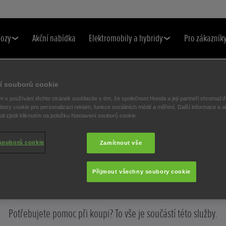
vozy
Akční nabídka
Elektromobily a hybridy
Pro zákazník
í souborů cookie
FINANCOVÁNÍ
 v používání těchto stránek souhlasíte s tím, že společnost Honda a její partneři shromažďu
INANCOVÁNÍ VO
bory cookie pro personalizaci reklam, funkce sociálních médií a měření. Další informace a a
i zjistit kliknutím na položku Nastavení souborů cookie
souborů cookie
Zamítnout vše
HONDA
Přijmout všechny soubory cookie
Potřebujete pomoc při koupi? To vše je součástí této služby.