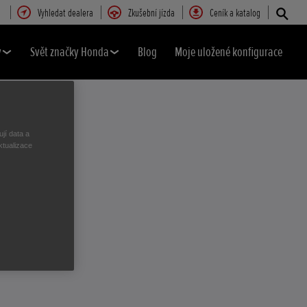
Vyhledat dealera
Zkušební jízda
Ceník a katalog
y
Svět značky Honda
Blog
Moje uložené konfigurace
jí data a
ZU
ktualizace