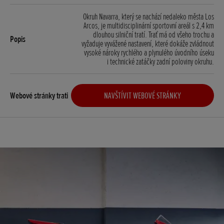
Okruh Navarra, který se nachází nedaleko města Los
Arcos, je multidisciplinární sportovní areál s 2,4 km
dlouhou silniční tratí. Trať má od všeho trochu a
vyžaduje vyvážené nastavení, které dokáže zvládnout
vysoké nároky rychlého a plynulého úvodního úseku
i technické zatáčky zadní poloviny okruhu.
NAVŠTÍVIT WEBOVÉ STRÁNKY