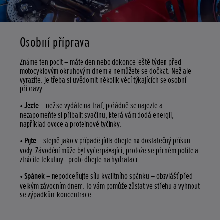
Osobní příprava
Známe ten pocit – máte den nebo dokonce ještě týden před
motocyklovým okruhovým dnem a nemůžete se dočkat. Než ale
vyrazíte, je třeba si uvědomit několik věcí týkajících se osobní
přípravy.
•
Jezte
– než se vydáte na trať, pořádně se najezte a
nezapomeňte si přibalit svačinu, která vám dodá energii,
například ovoce a proteinové tyčinky.
•
Pijte
– stejně jako v případě jídla dbejte na dostatečný přísun
vody. Závodění může být vyčerpávající, protože se při něm potíte a
ztrácíte tekutiny - proto dbejte na hydrataci.
•
Spánek
– nepodceňujte sílu kvalitního spánku – obzvlášť před
velkým závodním dnem. To vám pomůže zůstat ve střehu a vyhnout
se výpadkům koncentrace.