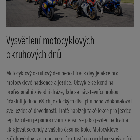
Vysvětlení motocyklových
okruhových dnů
Motocyklový okruhový den neboli track day je akce pro
motocyklové nadšence a jezdce. Obvykle se koná na
profesionální závodní dráze, kde se návštěvníci mohou
účastnit jednodušších jezdeckých disciplín nebo zdokonalovat
své jezdecké dovednosti. Tratě nabízejí také lekce pro jezdce,
jejichž cílem je pomoci vám zlepšit se jako jezdec na trati a
ukrajovat sekundy z vašeho času na kolo. Motocyklové
zážitkové dny jsou obecně příležitostí pro podobně smýšlející