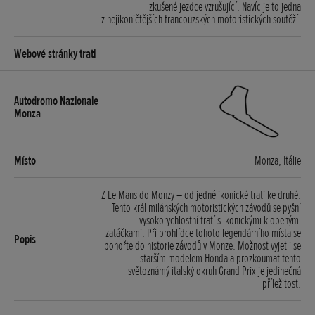
zkušené jezdce vzrušující. Navíc je to jedna
z nejikoničtějších francouzských motoristických soutěží.
Monza, Itálie
Z Le Mans do Monzy – od jedné ikonické trati ke druhé.
Tento král milánských motoristických závodů se pyšní
vysokorychlostní tratí s ikonickými klopenými
zatáčkami. Při prohlídce tohoto legendárního místa se
ponořte do historie závodů v Monze. Možnost vyjet i se
starším modelem Honda a prozkoumat tento
světoznámý italský okruh Grand Prix je jedinečná
příležitost.