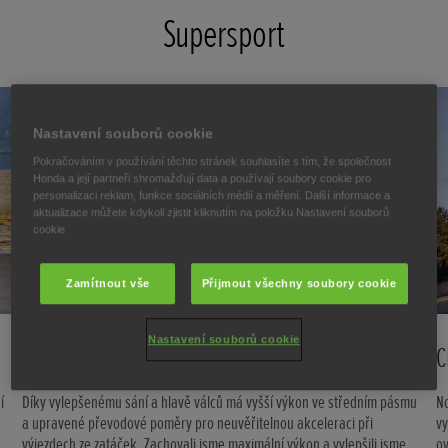
Supersport
Nastavení souborů cookie
Pokračováním v používání těchto stránek souhlasíte s tím, že společnost
Honda a její partneři shromažďují data a používají soubory cookie pro
personalizaci reklam, funkce sociálních médií a měření. Další informace a
aktualizace můžete kdykoli zjistit kliknutím na položku Nastavení souborů
cookie
Zamítnout vše
Přijmout všechny soubory cookie
Nastavení souborů cookie
CBR1000RR-R Fireblade
C
í
Díky vylepšenému sání a hlavě válců má vyšší výkon ve středním pásmu
N
a upravené převodové poměry pro neuvěřitelnou akceleraci při
v
výjezdech ze zatáček. Zachovali jsme maximální výkon a vylepšili jsme
o