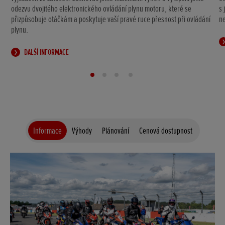
k
odezvu dvojitého elektronického ovládání plynu motoru, které se
s 
přizpůsobuje otáčkám a poskytuje vaší pravé ruce přesnost při ovládání
n
plynu.
DALŠÍ INFORMACE
Informace
Výhody
Plánování
Cenová dostupnost