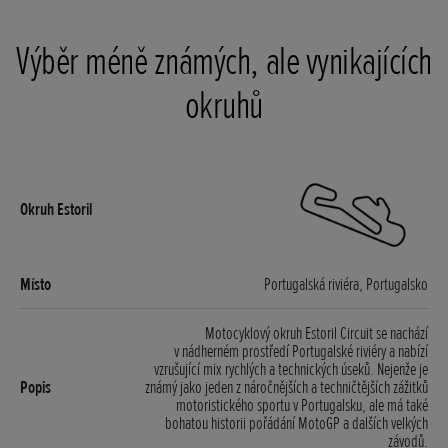
Výběr méně známých, ale vynikajících
okruhů
Portugalská riviéra, Portugalsko
Motocyklový okruh Estoril Circuit se nachází
v nádherném prostředí Portugalské riviéry a nabízí
vzrušující mix rychlých a technických úseků. Nejenže je
známý jako jeden z náročnějších a techničtějších zážitků
motoristického sportu v Portugalsku, ale má také
bohatou historii pořádání MotoGP a dalších velkých
závodů.