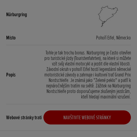
Pohoří Eifel, Německo
Tohle je tak trochu bonus. Nürburgring je často otevřen
pro turistické jízdy (Touristenfahrten), na které si můžete
vzít svůj vlastní motocykl a jezdit dle vlastní libosti.
Závodní okruh v pohoří Eifel hostí legendární německé
motoristické závody a zahrnuje i kultovní trať Grand Prix
Nordschleife. Je známá jako "Zelené peklo" a patří k
nejnáročnějším tratím na světě. Zážitek na Nürburgring
Nordschleife proto doporučujeme zkušeným jezdcům,
kteří hledají maximální vzrušení.
NAVŠTIVTE WEBOVÉ STRÁNKY