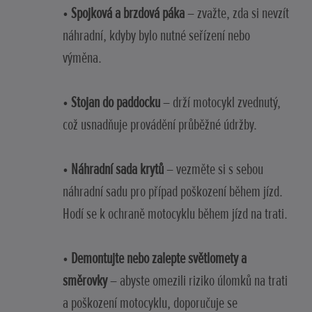
•
Spojková a brzdová páka
– zvažte, zda si nevzít
náhradní, kdyby bylo nutné seřízení nebo
výměna.
•
Stojan do paddocku
– drží motocykl zvednutý,
což usnadňuje provádění průběžné údržby.
•
Náhradní sada krytů
– vezměte si s sebou
náhradní sadu pro případ poškození během jízd.
Hodí se k ochraně motocyklu během jízd na trati.
•
Demontujte nebo zalepte světlomety a
směrovky
– abyste omezili riziko úlomků na trati
a poškození motocyklu, doporučuje se