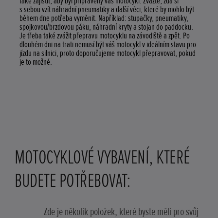
také zajistit, aby byl připravený váš motocykl. Zvažte, zda si
s sebou vzít náhradní pneumatiky a další věci, které by mohlo být
během dne potřeba vyměnit. Například: stupačky, pneumatiky,
spojkovou/brzdovou páku, náhradní kryty a stojan do paddocku.
Je třeba také zvážit přepravu motocyklu na závodiště a zpět. Po
dlouhém dni na trati nemusí být váš motocykl v ideálním stavu pro
jízdu na silnici, proto doporučujeme motocykl přepravovat, pokud
je to možné.
MOTOCYKLOVÉ VYBAVENÍ, KTERÉ
BUDETE POTŘEBOVAT:
Zde je několik položek, které byste měli pro svůj