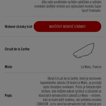
díky svým pověstným rychlým zatáčkám a svižným
rovinkám skvělým místem pro vyzkoušení modelu Super
Sport Fireblade.
NAVŠTÍVIT WEBOVÉ STRÁNKY
Le Mans, Francie
Okruh Circuit de la Sarthe, který je domovem
legendárního závodu 24 hodin Le Mans, je proslulý
svými dlouhými rovinkami. Proto je fantastickým
místem, kde můžete nabrat rychlost a zúčastnit se
klasických vytrvalostních závodů Le Mans – místem,
kde se bude dařit malému, ale svižnému modelu
CBR650R. Je to náročná vytrvalostní trať, která je pro