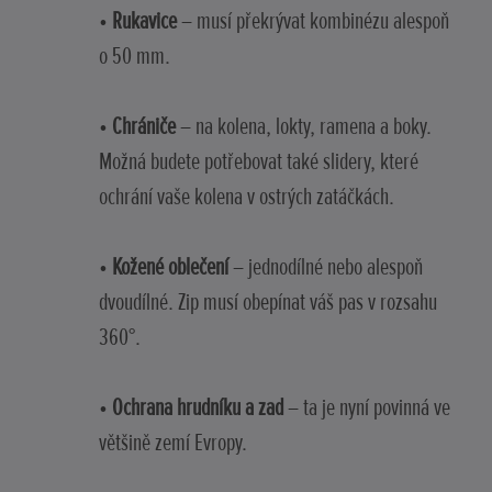
•
Rukavice
– musí překrývat kombinézu alespoň
o 50 mm.
•
Chrániče
– na kolena, lokty, ramena a boky.
Možná budete potřebovat také slidery, které
ochrání vaše kolena v ostrých zatáčkách.
•
Kožené oblečení
– jednodílné nebo alespoň
dvoudílné. Zip musí obepínat váš pas v rozsahu
360°.
•
Ochrana hrudníku a zad
– ta je nyní povinná ve
většině zemí Evropy.