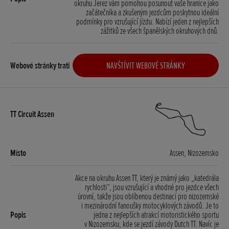
okruhu Jerez vám pomohou posunout vaše hranice jako
začátečníka a zkušeným jezdcům poskytnou ideální
podmínky pro vzrušující jízdu. Nabízí jeden z nejlepších
zážitků ze všech španělských okruhových dnů.
NAVŠTÍVIT WEBOVÉ STRÁNKY
Assen, Nizozemsko
Akce na okruhu Assen TT, který je známý jako „katedrála
rychlosti“, jsou vzrušující a vhodné pro jezdce všech
úrovní, takže jsou oblíbenou destinací pro nizozemské
i mezinárodní fanoušky motocyklových závodů. Je to
jedna z nejlepších atrakcí motoristického sportu
v Nizozemsku, kde se jezdí závody Dutch TT. Navíc je