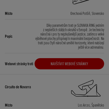
Orechová Potôň, Slovensko
Díky parametrům trati je SLOVAKIA RING jedním
z nejdelších stálých okruhů v Evropě. Je technicky
náročná i pro ty nejzkušenější jezdce, zatímco velké
výběhové plochy přispívají k maximální bezpečnosti. Na
trati jsou čtyři náročné umělé horizonty, které nabízejí
ještě více adrenalinu.
NAVŠTÍVIT WEBOVÉ STRÁNKY
Los Arcos, Španělsko