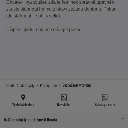
Chcete-li vyzkoušet, zda je řemínek správně upevněn,
zkuste stáhnout helmu z hlavy zezadu dopředu. Pokud
jde stáhnout, je příliš velká.
Užijte si jízdu a hlavně dávejte pozor.
Honda
Motocykly
Pro majitele
Bezpečnost v terénu
Vyhledat dealera
Newsletter
Katalog a ceník
Další produkty společnosti Honda