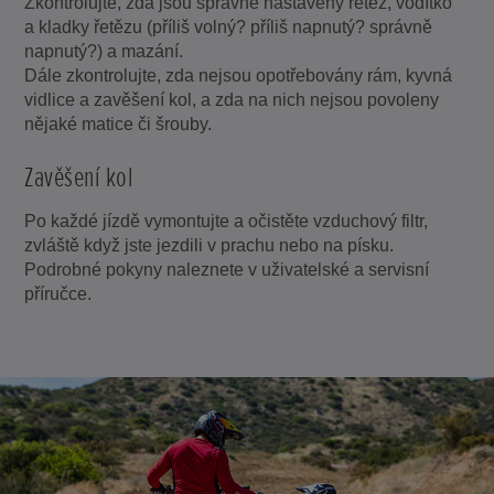
Zkontrolujte, zda jsou správně nastaveny řetěz, vodítko
a kladky řetězu (příliš volný? příliš napnutý? správně
napnutý?) a mazání.
Dále zkontrolujte, zda nejsou opotřebovány rám, kyvná
vidlice a zavěšení kol, a zda na nich nejsou povoleny
nějaké matice či šrouby.
Zavěšení kol
Po každé jízdě vymontujte a očistěte vzduchový filtr,
zvláště když jste jezdili v prachu nebo na písku.
Podrobné pokyny naleznete v uživatelské a servisní
příručce.