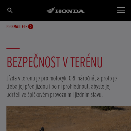
PRO MAJITELE
BEZPEČNOST V TERÉNU
Jízda v terénu je pro motocykl CRF náročná, a proto je
třeba jej před jízdou i po ní prohlédnout, abyste jej
udrželi ve špičkovém provozním i jízdním stavu.