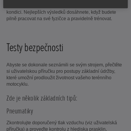
v tomto sportu úspěšní, musíte být ve vynikající fyzické
kondici. Nejlepších výsledků dosáhnete, když budete
pilně pracovat na své fyzičce a pravidelně trénovat.
Testy bezpečnosti
Abyste se dokonale seznámili se svým strojem, přečtěte
si uživatelskou příručku pro postupy základní údržby,
které umožní prodloužit životnost vašeho terénního
motocyklu.
Zde je několik základních tipů:
Pneumatiky
Zkontrolujte doporučený tlak vzduchu (viz uživatelská
příručka) a proveďte kontrolu z hlediska prasklin,