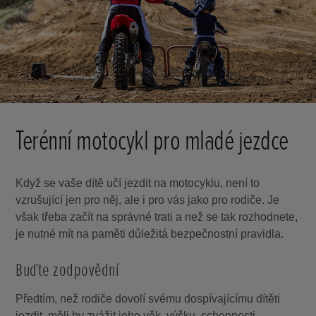
Terénní motocykl pro mladé jezdce
Když se vaše dítě učí jezdit na motocyklu, není to
vzrušující jen pro něj, ale i pro vás jako pro rodiče. Je
však třeba začít na správné trati a než se tak rozhodnete,
je nutné mít na paměti důležitá bezpečnostní pravidla.
Buďte zodpovědní
Předtím, než rodiče dovolí svému dospívajícímu dítěti
jezdit, měli by zvážit jeho věk, výšku, schopnosti