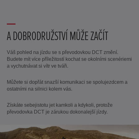
A DOBRODRUŽSTVÍ MŮŽE ZAČÍT
Váš pohled na jízdu se s převodovkou DCT změní.
Budete mít více příležitostí kochat se okolními scenériemi
a vychutnávat si vítr ve tváři.
Můžete si dopřát snazší komunikaci se spolujezdcem a
ostatními na silnici kolem vás.
Získáte sebejistotu jet kamkoli a kdykoli, protože
převodovka DCT je zárukou dokonalejší jízdy.