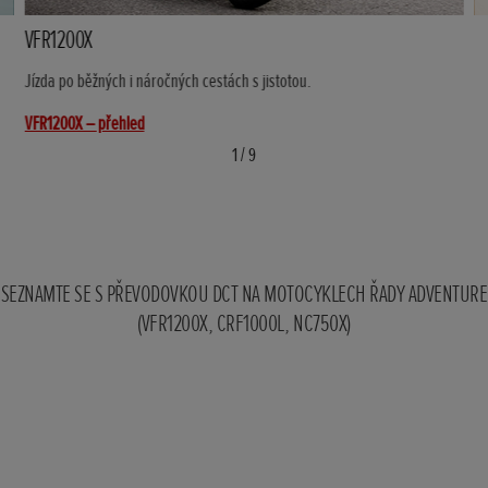
VFR1200X
Jízda po běžných i náročných cestách s jistotou.
VFR1200X – přehled
VF
1
/
9
SEZNAMTE SE S PŘEVODOVKOU DCT NA MOTOCYKLECH ŘADY ADVENTURE
(VFR1200X, CRF1000L, NC750X)