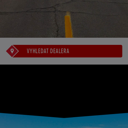
VYHLEDAT DEALERA
VYCHUTNEJTE SI SKUTEČNOU
SVOBODU