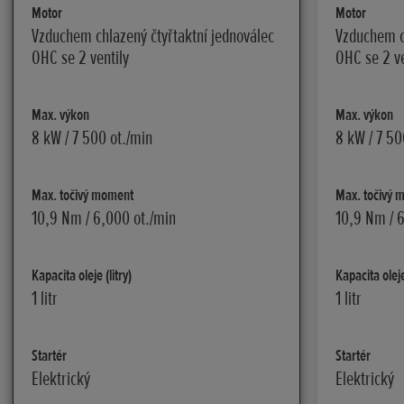
Motor
Motor
Vzduchem chlazený čtyřtaktní jednoválec
Vzduchem ch
OHC se 2 ventily
OHC se 2 ve
Max. výkon
Max. výkon
8 kW / 7 500 ot./min
8 kW / 7 50
Max. točivý moment
Max. točivý 
10,9 Nm / 6,000 ot./min
10,9 Nm / 
Kapacita oleje (litry)
Kapacita oleje 
1 litr
1 litr
Startér
Startér
Elektrický
Elektrický