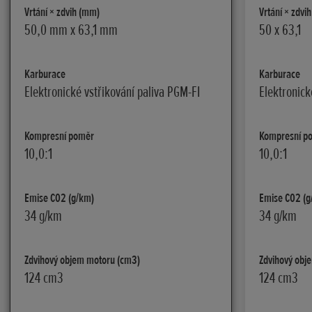
Vrtání × zdvih (mm)
Vrtání × zdvi
50,0 mm x 63,1 mm
50 x 63,1
Karburace
Karburace
Elektronické vstřikování paliva PGM-FI
Elektronick
Kompresní poměr
Kompresní p
10,0:1
10,0:1
Emise C02 (g/km)
Emise C02 (g
34 g/km
34 g/km
Zdvihový objem motoru (cm3)
Zdvihový obj
124 cm3
124 cm3