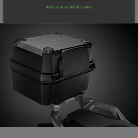
Ke každému nově zakoupenému motocyklu
X-ADV
Nastavení souborů cookie
dostanete originální horní kufr zdarma!