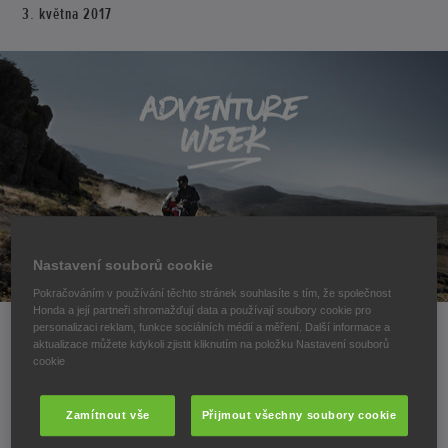
3. května 2017
Nastavení souborů cookie
Pokračováním v používání těchto stránek souhlasíte s tím, že společnost
Honda a její partneři shromažďují data a používají soubory cookie pro
personalizaci reklam, funkce sociálních médií a měření. Další informace a
aktualizace můžete kdykoli zjistit kliknutím na položku Nastavení souborů
cookie
X-ADV HORNÍ KUFR ZDARMA!
Zamítnout vše
Přijmout všechny soubory cookie