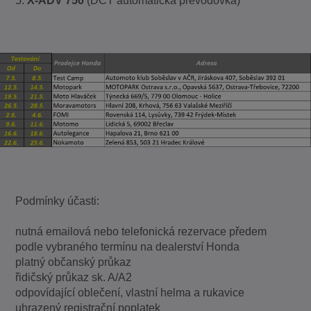
5.
X-ADV 750
(DCT automatická převodovka)
Podmínky účasti:
nutná emailová nebo telefonická rezervace předem
podle vybraného termínu na dealerství Honda
platný občanský průkaz
řidičský průkaz sk. A/A2
odpovídající oblečení, vlastní helma a rukavice
uhrazený registrační poplatek