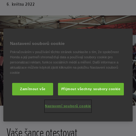
6. května 2022
Nastavení souborů cookie
Pokračováním v používání těchto stránek souhlasíte s tím, že společnost
Honda a její partneři shromažďují data a používají soubory cookie pro
personalizaci reklam, funkce sociálních médií a měření. Další informace a
aktualizace můžete kdykoli zjistit kliknutím na položku Nastavení souborů
cookie
Zamítnout vše
Přijmout všechny soubory cookie
Nastavení souborů cookie
Vaše šance otestovat