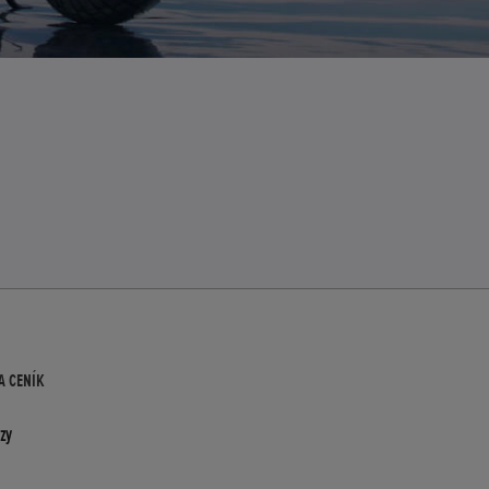
A CENÍK
zy