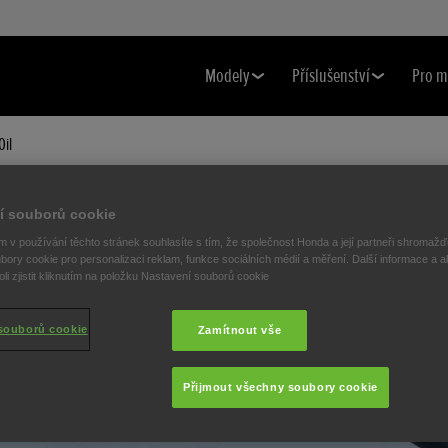
Modely
Příslušenství
Pro m
il
í souborů cookie
 v používání těchto stránek souhlasíte s tím, že společnost Honda a její partneři shromažďu
bory cookie pro personalizaci reklam, funkce sociálních médií a měření. Další informace a a
i zjistit kliknutím na položku Nastavení souborů cookie
souborů cookie
Zamítnout vše
Přijmout všechny soubory cookie