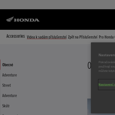
Accessories
Videa k sadám příslušenství
Zpět na Příslušenství
Pro Honda O
Nastaven
Obecné
Pokračováním
Obecné
používají sou
můžete kdykol
Adventure
Street
Nastavení 
Adventure
Skútr