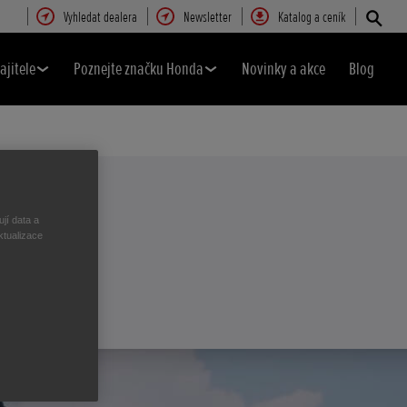
Vyhledat dealera
Newsletter
Katalog a ceník
ajitele
Poznejte značku Honda
Novinky a akce
Blog
jí data a
ktualizace