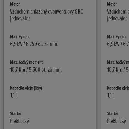
Motor
Motor
Vzduchem chlazený dvouventilový OHC
Vzduchem c
jednoválec
jednoválec
Max. výkon
Max. výkon
6,9kW / 6 750 ot. za min.
6,9kW / 6 7
Max. točivý moment
Max. točivý 
10,7 Nm / 5 500 ot. za min.
10,7 Nm / 5
Kapacita oleje (litry)
Kapacita oleje 
1,1 L
1,1 L
Startér
Startér
Elektrický
Elektrický