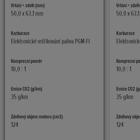
Vrtání × zdvih (mm)
Vrtání × zdvi
50,0 x 63,1 mm
50,0 x 63,
Karburace
Karburace
Elektronické vstřikování paliva PGM-FI
Elektronick
Kompresní poměr
Kompresní p
10,0 : 1
10,0 : 1
Emise C02 (g/km)
Emise C02 (g
35 g/km
35 g/km
Zdvihový objem motoru (cm3)
Zdvihový obj
124
124