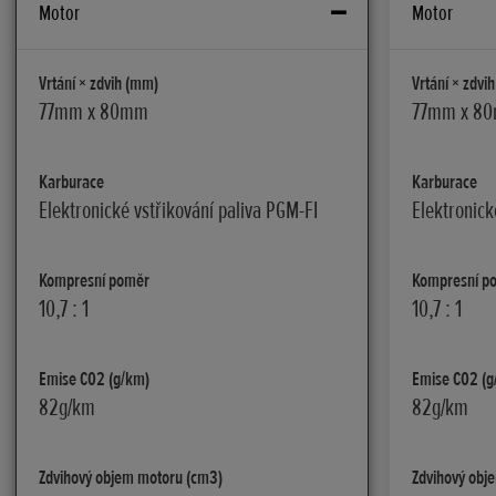
Motor
Motor
Vrtání × zdvih (mm)
Vrtání × zdvi
77mm x 80mm
77mm x 8
Karburace
Karburace
Elektronické vstřikování paliva PGM-FI
Elektronick
Kompresní poměr
Kompresní p
10,7 : 1
10,7 : 1
Emise C02 (g/km)
Emise C02 (g
82g/km
82g/km
Zdvihový objem motoru (cm3)
Zdvihový obj