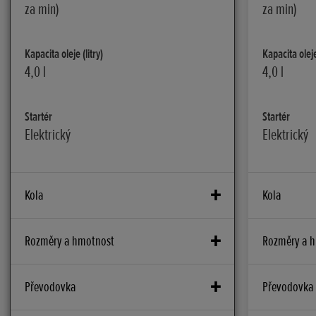
za min)
za min)
Kapacita oleje (litry)
Kapacita oleje 
4,0 l
4,0 l
Startér
Startér
Elektrický
Elektrický
Kola
Kola
Přední brzdy
Přední brzdy
Rozměry a hmotnost
Rozměry a 
Hydraulické brzdy, dva 320mm brzdové
Hydraulick
kotouče s 2pístovým třmenem
kotouče s 
Kapacita akumulátoru (V – Ah)
Kapacita aku
Převodovka
Převodovka
12V/11Ah
12V/11Ah
Zadní brzdy
Zadní brzdy