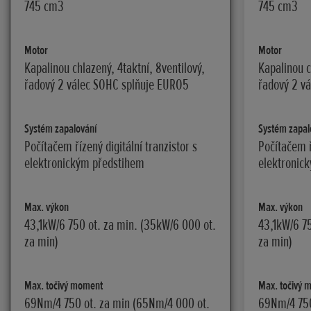
745 cm3
745 cm3
Motor
Motor
Kapalinou chlazený, 4taktní, 8ventilový,
Kapalinou c
řadový 2 válec SOHC splňuje EURO5
řadový 2 v
Systém zapalování
Systém zapal
Počítačem řízený digitální tranzistor s
Počítačem ř
elektronickým předstihem
elektronic
Max. výkon
Max. výkon
43,1kW/6 750 ot. za min. (35kW/6 000 ot.
43,1kW/6 75
za min)
za min)
Max. točivý moment
Max. točivý 
69Nm/4 750 ot. za min (65Nm/4 000 ot.
69Nm/4 750