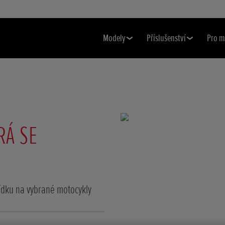
Modely
Příslušenství
Pro m
RÁ SE
bídku na vybrané motocykly