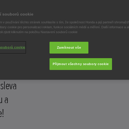
í souborů cookie
 v používání těchto stránek souhlasíte s tím, že společnost Honda a její partneři shromažďu
bory cookie pro personalizaci reklam, funkce sociálních médií a měření. Další informace a a
i zjistit kliknutím na položku Nastavení souborů cookie
klů a
souborů cookie
Zamítnout vše
Přijmout všechny soubory cookie
 sleva
u a
e!