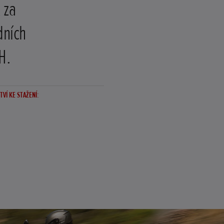
 za
dních
H.
VÍ KE STAŽENÍ: