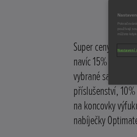
Nastaven
Pokračováním
používají sou
můžete kdykol
Super ceny motocy
Nastavení 
navíc 15% sleva na
vybrané sady
příslušenství, 10%
na koncovky výfuk
nabíječky Optimat