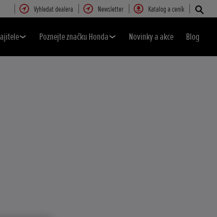
Vyhledat dealera
Newsletter
Katalog a ceník
ajitele
Poznejte značku Honda
Novinky a akce
Blog