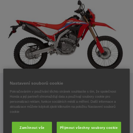
Nastavení souborů cookie
Pokračováním v používání těchto stránek souhlasíte s tím, že společnost
Nové CRF300L a
Honda a její partneři shromažďují data a používají soubory cookie pro
personalizaci reklam, funkce sociálních médií a měření. Další informace a
aktualizace můžete kdykoli zjistit kliknutím na položku Nastavení souborů
CRF300 RALLY
cookie
Zamítnout vše
Přijmout všechny soubory cookie