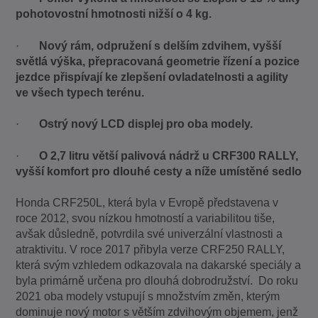
pohotovostní hmotnosti nižší o 4 kg.
·
Nový rám, odpružení s delším zdvihem, vyšší
světlá výška, přepracovaná geometrie řízení a pozice
jezdce přispívají ke zlepšení ovladatelnosti a agility
ve všech typech terénu.
·
Ostrý nový LCD displej pro oba modely.
·
O 2,7 litru větší palivová nádrž u CRF300 RALLY,
vyšší komfort pro dlouhé cesty a níže umístěné sedlo
Honda CRF250L, která byla v Evropě představena v
roce 2012, svou nízkou hmotností a variabilitou tiše,
avšak důsledně, potvrdila své univerzální vlastnosti a
atraktivitu. V roce 2017 přibyla verze CRF250 RALLY,
která svým vzhledem odkazovala na dakarské speciály a
byla primárně určena pro dlouhá dobrodružství. Do roku
2021 oba modely vstupují s množstvím změn, kterým
dominuje nový motor s větším zdvihovým objemem, jenž