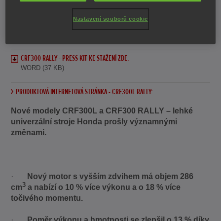
CRF300L - PRESS KIT KE STAŽENÍ ZDE:
WORD (40 KB)
Nastavení souborů cookie
PRODUKTOVÁ INTERNETOVÁ STRÁNKA - CRF300L:
CRF300 RALLY - PRESS KIT KE STAŽENÍ ZDE:
WORD (37 KB)
PRODUKTOVÁ INTERNETOVÁ STRÁNKA - CRF300L RALLY:
Nové modely CRF300L a CRF300 RALLY – lehké
univerzální stroje Honda prošly významnými
změnami.
·
Nový motor s vyšším zdvihem má objem 286
3
cm
a nabízí o 10 % více výkonu a o 18 % více
točivého momentu.
·
Poměr výkonu a hmotnosti se zlepšil o 13 % díky