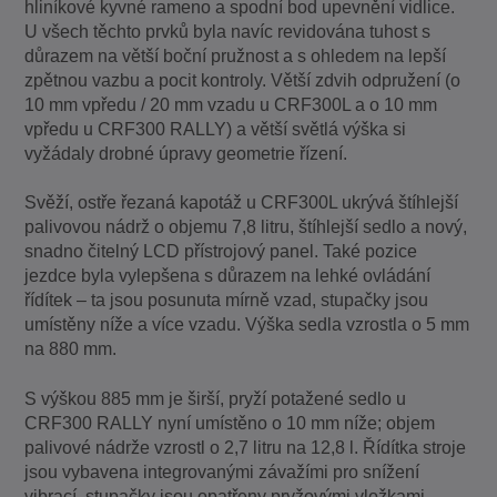
hliníkové kyvné rameno a spodní bod upevnění vidlice.
U všech těchto prvků byla navíc revidována tuhost s
důrazem na větší boční pružnost a s ohledem na lepší
zpětnou vazbu a pocit kontroly. Větší zdvih odpružení (o
10 mm vpředu / 20 mm vzadu u CRF300L a o 10 mm
vpředu u CRF300 RALLY) a větší světlá výška si
vyžádaly drobné úpravy geometrie řízení.
Svěží, ostře řezaná kapotáž u CRF300L ukrývá štíhlejší
palivovou nádrž o objemu 7,8 litru, štíhlejší sedlo a nový,
snadno čitelný LCD přístrojový panel. Také pozice
jezdce byla vylepšena s důrazem na lehké ovládání
řídítek – ta jsou posunuta mírně vzad, stupačky jsou
umístěny níže a více vzadu. Výška sedla vzrostla o 5 mm
na 880 mm.
S výškou 885 mm je širší, pryží potažené sedlo u
CRF300 RALLY nyní umístěno o 10 mm níže; objem
palivové nádrže vzrostl o 2,7 litru na 12,8 l. Řídítka stroje
jsou vybavena integrovanými závažími pro snížení
vibrací, stupačky jsou opatřeny pryžovými vložkami,