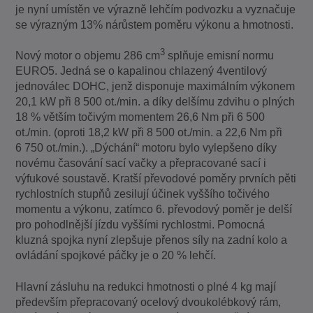
je nyní umístěn ve výrazně lehčím podvozku a vyznačuje
se výrazným 13% nárůstem poměru výkonu a hmotnosti.
3
Nový motor o objemu 286 cm
splňuje emisní normu
EURO5. Jedná se o kapalinou chlazený 4ventilový
jednoválec DOHC, jenž disponuje maximálním výkonem
20,1 kW při 8 500 ot./min. a díky delšímu zdvihu o plných
18 % větším točivým momentem 26,6 Nm při 6 500
ot./min. (oproti 18,2 kW při 8 500 ot./min. a 22,6 Nm při
6 750 ot./min.). „Dýchání“ motoru bylo vylepšeno díky
novému časování sací vačky a přepracované sací i
výfukové soustavě. Kratší převodové poměry prvních pěti
rychlostních stupňů zesilují účinek vyššího točivého
momentu a výkonu, zatímco 6. převodový poměr je delší
pro pohodlnější jízdu vyššími rychlostmi. Pomocná
kluzná spojka nyní zlepšuje přenos síly na zadní kolo a
ovládání spojkové páčky je o 20 % lehčí.
Hlavní zásluhu na redukci hmotnosti o plné 4 kg mají
především přepracovaný ocelový dvoukolébkový rám,