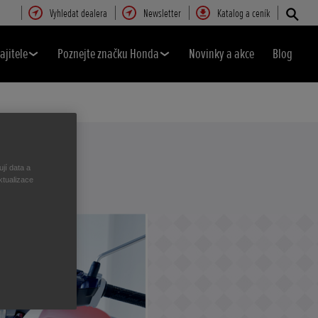
Vyhledat dealera
Newsletter
Katalog a ceník
ajitele
Poznejte značku Honda
Novinky a akce
Blog
jí data a
ktualizace