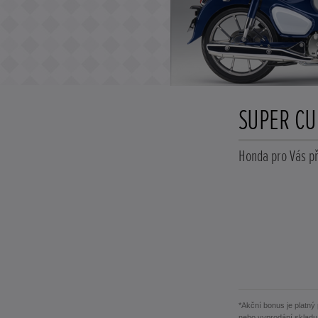
SUPER CU
Honda pro Vás př
*Akční bonus je platný
nebo vyprodání skladu