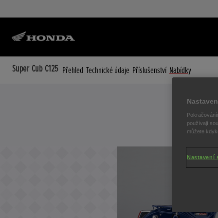
Super Cub C125
Přehled
Technické údaje
Příslušenství
Nabídky
Nastaven
Pokračováním
používají sou
můžete kdykol
Nastavení 