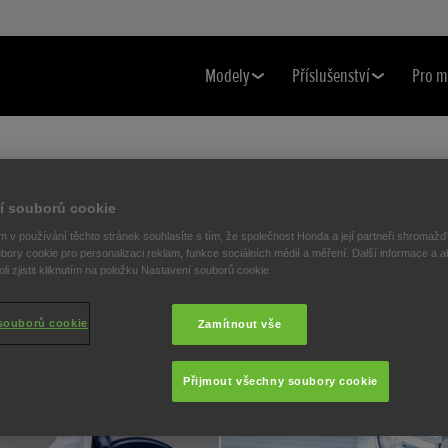
Modely
Příslušenství
Pro m
Super Cub C125
Nabídky
í souborů cookie
 v používání těchto stránek souhlasíte s tím, že společnost Honda a její partneři shromažďu
bory cookie pro personalizaci reklam, funkce sociálních médií a měření. Další informace a a
i zjistit kliknutím na položku Nastavení souborů cookie
souborů cookie
Zamítnout vše
Přijmout všechny soubory cookie