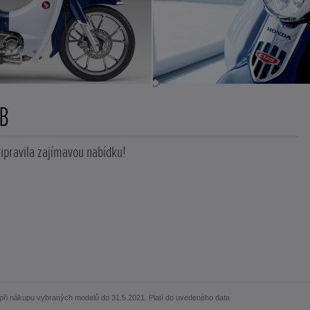
B
ipravila zajímavou nabídku!
 při nákupu vybraných modelů do 31.5.2021. Platí do uvedeného data
.