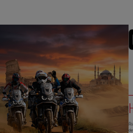
Ří
de