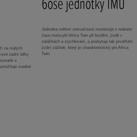
6osé jednotky IMU
Jednotka měření setrvačnosti monitoruje v reálném
čase motocykl Africa Twin při brzdění, jízdě v
zatáčkách a zrychlování, a poskytuje tak prvotřídní
jízdní zážitek, který je charakteristický pro Africa
ží na malých
Twin.
cové zadní ráfky
eumatik s
 umožňuje snadné