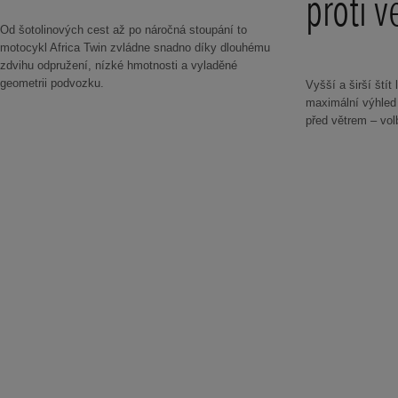
proti v
Od šotolinových cest až po náročná stoupání to
motocykl Africa Twin zvládne snadno díky dlouhému
zdvihu odpružení, nízké hmotnosti a vyladěné
geometrii podvozku.
Vyšší a širší štít 
maximální výhled
před větrem – vol