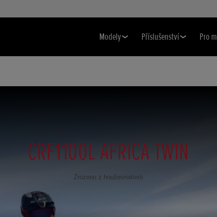
Modely
Příslušenství
Pro m
CRF1100L AFRICA TWIN
Zrozeno z houževnatosti