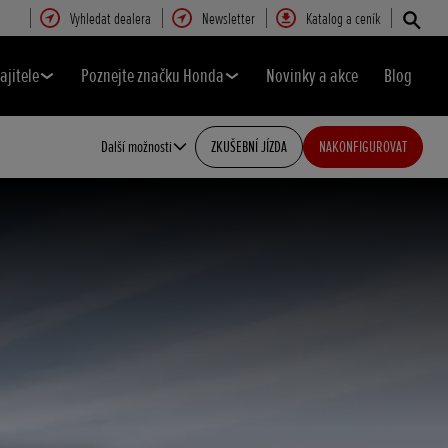
Vyhledat dealera
Newsletter
Katalog a ceník
ajitele
Poznejte značku Honda
Novinky a akce
Blog
Další možnosti
ZKUŠEBNÍ JÍZDA
NAKONFIGUROVAT