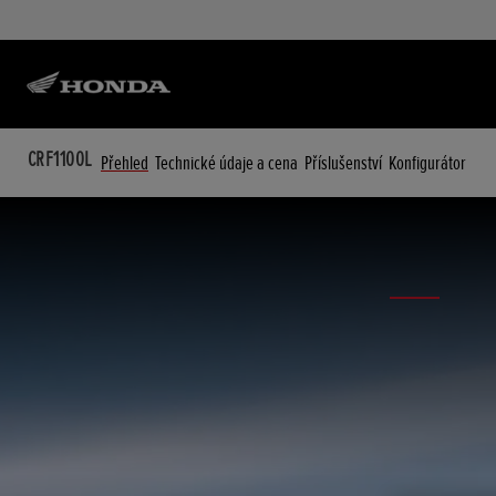
CRF1100L
Přehled
Technické údaje a cena
Příslušenství
Konfigurátor