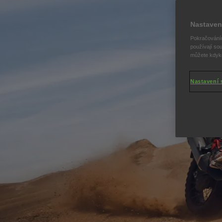
Nastaven
Pokračováním
používají sou
můžete kdykol
Nastavení 