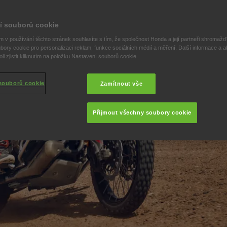
í souborů cookie
 v používání těchto stránek souhlasíte s tím, že společnost Honda a její partneři shromažďu
bory cookie pro personalizaci reklam, funkce sociálních médií a měření. Další informace a a
i zjistit kliknutím na položku Nastavení souborů cookie
souborů cookie
Zamítnout vše
Přijmout všechny soubory cookie