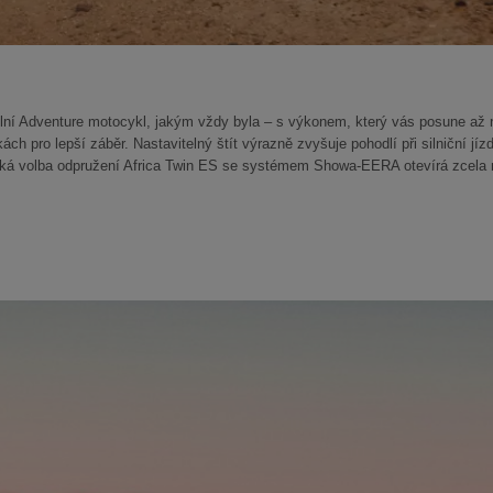
agilní Adventure motocykl, jakým vždy byla – s výkonem, který vás posune až n
h pro lepší záběr. Nastavitelný štít výrazně zvyšuje pohodlí při silniční j
ická volba odpružení Africa Twin ES se systémem Showa-EERA otevírá zcela 