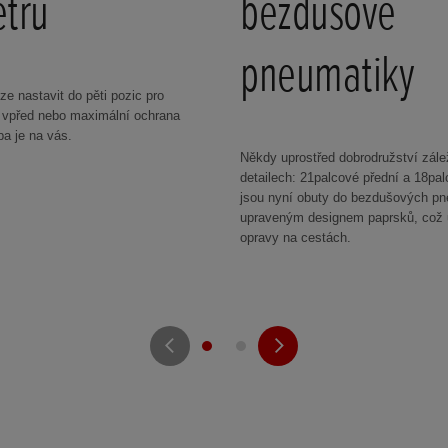
ětru
bezdušové
pneumatiky
lze nastavit do pěti pozic pro
 vpřed nebo maximální ochrana
ba je na vás.
Někdy uprostřed dobrodružství zále
detailech: 21palcové přední a 18pal
jsou nyní obuty do bezdušových pn
upraveným designem paprsků, což
opravy na cestách.