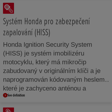
podle preferencí jezdce a jízdních
podmínek. Úrovně HSTC jsou také
součástí volitelných jízdních režimů.
Systém Honda pro zabezpečení
zapalování (HISS)
Honda Ignition Security System
(HISS) je systém imobilizéru
motocyklu, který má mikročip
zabudovaný v originálním klíči a je
naprogramován kódovaným heslem,
které je zachyceno anténou a
See definition
předáno řídicí jednotce. Řídicí
jednotka kontroluje naprogramované