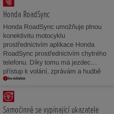
číslo kódu a umožní nastartování
motoru pouze tehdy, když se čísla
Honda RoadSync
kódů shodují. I když použijete
Honda RoadSync umožňuje plnou
duplikát klíče přesně stejného tvaru
konektivitu motocyklu
jako původní klíč, motor nelze
prostřednictvím aplikace Honda
nastartovat, pokud se neshoduje kód
RoadSync prostřednictvím chytrého
zabudovaného mikročipu.
telefonu. Díky tomu má jezdec
přístup k volání, zprávám a hudbě
See definition
přes Bluetooth.
Samočinně se vypínající ukazatele