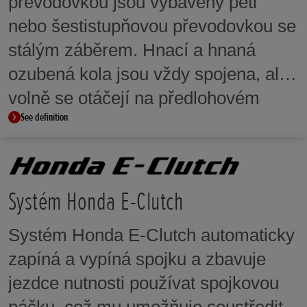
převodovkou jsou vybaveny pěti
nebo šestistupňovou převodovkou se
stálým záběrem. Hnací a hnaná
ozubená kola jsou vždy spojena, ale
volně se otáčejí na předlohovém
See definition
hřídeli, dokud nejsou zajištěny
ozubenou posuvnou objímkou. Tím
je zajištěno plynulé a sekvenční
řazení.
Systém Honda E-Clutch
Systém Honda E-Clutch automaticky
zapíná a vypíná spojku a zbavuje
jezdce nutnosti používat spojkovou