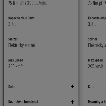
75 Nm při 7 250 ot./min.
75 Nm při 7
Kapacita oleje (litry)
Kapacita oleje 
3,8 L
3,8 L
Startér
Startér
Elektrický startér
Elektrický s
Max Speed
Max Speed
205 km/h
205 km/h
Kola
Kola
Přední brzdy
Přední brzdy
Rozměry a hmotnost
Rozměry a 