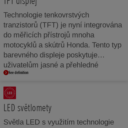
TFT displej
Technologie tenkovrstvých
tranzistorů (TFT) je nyní integrována
do měřicích přístrojů mnoha
motocyklů a skútrů Honda. Tento typ
barevného displeje poskytuje
uživatelům jasné a přehledné
See definition
informace a u některých modelů je
vybaven i dotykovým ovládáním.
LED světlomety
Světla LED s využitím technologie