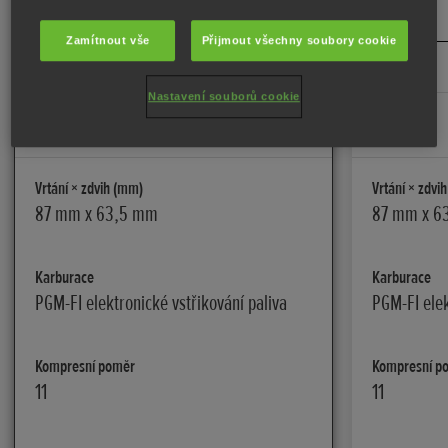
KONFIGUROVAT MODEL
Zamítnout vše
Přijmout všechny soubory cookie
Nastavení souborů cookie
Motor
Motor
Vrtání × zdvih (mm)
Vrtání × zdvi
87 mm x 63,5 mm
87 mm x 6
Karburace
Karburace
PGM-FI elektronické vstřikování paliva
PGM-FI elek
Kompresní poměr
Kompresní p
11
11