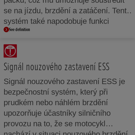
páčku, což mu umožňuje soustředit
se na jízdu, brzdění a zatáčení. Tento
systém také napodobuje funkci
See definition
rychlořazení, protože při řazení není
nutné ovládat páčku spojky. Systém
pomáhá snižovat únavu jezdce
a eliminuje zadrhávání, protože
Signál nouzového zastavení ESS
umožňuje rozjíždění a zastavování
Signál nouzového zastavení ESS je
bez ovládání páčky spojky. Jezdec
bezpečnostní systém, který při
navíc může páčku spojky kdykoli
prudkém nebo náhlém brzdění
ručně ovládat.
upozorňuje účastníky silničního
provozu na to, že se motocykl
nachází v situaci nouzového brzdění,