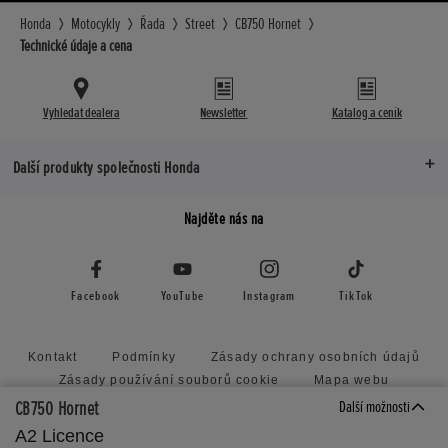
Honda
Motocykly
Řada
Street
CB750 Hornet
Technické údaje a cena
Vyhledat dealera
Newsletter
Katalog a ceník
Další produkty společnosti Honda
Najděte nás na
Facebook
YouTube
Instagram
TikTok
Kontakt
Podmínky
Zásady ochrany osobních údajů
Zásady používání souborů cookie
Mapa webu
Zásady předkládání nevyžádaných nápadů
CB750 Hornet
Další možnosti
Honda RoadSync Connected Services and Products
A2 Licence