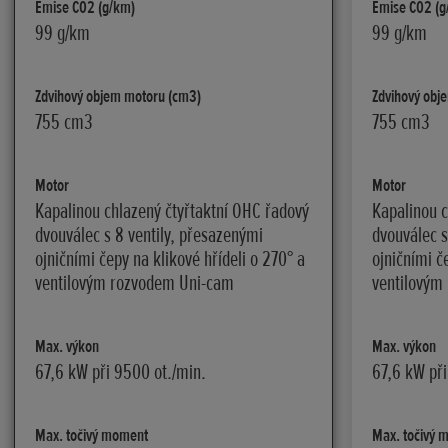
Emise C02 (g/km)
Emise C02 (g
99 g/km
99 g/km
Zdvihový objem motoru (cm3)
Zdvihový obj
755 cm3
755 cm3
Motor
Motor
Kapalinou chlazený čtyřtaktní OHC řadový
Kapalinou c
dvouválec s 8 ventily, přesazenými
dvouválec s
ojničními čepy na klikové hřídeli o 270° a
ojničními č
ventilovým rozvodem Uni-cam
ventilovým
Max. výkon
Max. výkon
67,6 kW při 9500 ot./min.
67,6 kW při
Max. točivý moment
Max. točivý 