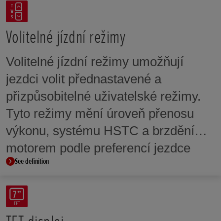
otevírání škrticí klapky v celém
rozsahu otáček a dodávat řízený a
Volitelné jízdní režimy
progresivní točivý moment.
Volitelné jízdní režimy umožňují
Umožňuje také jezdci používat
jezdci volit přednastavené a
asistenční systémy, jako jsou
přizpůsobitelné uživatelské režimy.
volitelné jízdní režimy, systém
Tyto režimy mění úroveň přenosu
kontroly trakce Honda (HSTC),
výkonu, systému HSTC a brzdění
zmírnění zvedání předního kola
motorem podle preferencí jezdce
a volitelné úrovně výkonu a brzdění
See definition
nebo jízdních podmínek.
motorem.