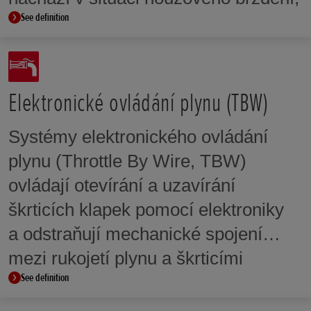
See definition
a to blikáním směrových světel.
Elektronické ovládání plynu (TBW)
Systémy elektronického ovládání
plynu (Throttle By Wire, TBW)
ovládají otevírání a uzavírání
škrticích klapek pomocí elektroniky
a odstraňují mechanické spojení
mezi rukojetí plynu a škrticími
See definition
klapkami. Systém TBW umožňuje
systému PGM-FI přesně řídit