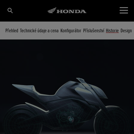
Přehled
Technické údaje a cena
Konfigurátor
Příslušenství
Historie
Design