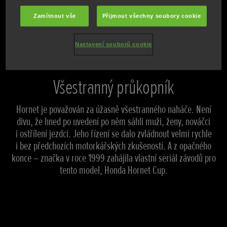
NEMŮŽETE SE DOČKAT? PŘIHLASTE SE K ODBĚRU NOVINEK
Zamítnout vše
Přijmout všechny soubory cookie
Nastavení souborů cookie
Všestranný průkopník
Hornet je považován za úžasně všestranného naháče. Není
divu, že hned po uvedení po něm sáhli muži, ženy, nováčci
i ostřílení jezdci. Jeho řízení se dalo zvládnout velmi rychle
i bez předchozích motorkářských zkušeností. A z opačného
konce – značka v roce 1999 zahájila vlastní seriál závodů pro
tento model, Honda Hornet Cup.