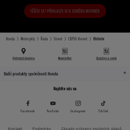
TĚŠÍTE SE? PŘIHLASTE SE K ODBĚRU NOVINEK
Honda
Motocykly
Řada
Street
CB750 Hornet
Historie
Vyhledat dealera
Newsletter
Katalog a ceník
Další produkty společnosti Honda
Najděte nás na
Facebook
YouTube
Instagram
TikTok
Kontakt
Podmínky
Zásady ochrany osobních údajů