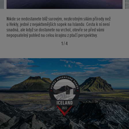
Nikde se nedostanete blíž surovým, nezkrotným silám přírody než
u Hekly, jedné z nejaktivnějších sopek na Islandu. Cesta k ní není
snadná, ale když se dostanete na vrchol, otevře se před vámi
nepopsatelný pohled na celou krajinu z ptačí perspektivy.
1
/
4