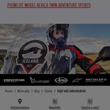
POZNEJTE MODEL AFRICA TWIN ADVENTURE SPORTS
Honda
Motocykly
Blog
Články
Když volá dobrodružství
Vyhledat dealera
Newsletter
Katalog a ceník