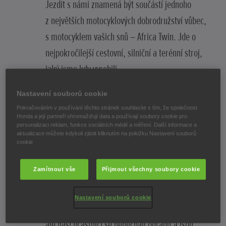
Jezdit s námi znamená být součástí jednoho
z největších motocyklových dobrodružství vůbec,
s motocyklem vašich snů – Africa Twin. Jde o
nejpokročilejší cestovní, silniční a terénní stroj,
jaký jsme kdy vyrobili.
I když je doba nejistá, naše akce Honda
Nastavení souborů cookie
Pokračováním v používání těchto stránek souhlasíte s tím, že společnost
Adventure Roads 2022 měla neuvěřitelnou
Honda a její partneři shromažďují data a používají soubory cookie pro
odezvu více než 1 200 uchazečů, a pokud jste
personalizaci reklam, funkce sociálních médií a měření. Další informace a
aktualizace můžete kdykoli zjistit kliknutím na položku Nastavení souborů
jedním z pár vyvolených, můžete se těšit na
cookie
náročné dobrodružství; inspirativní cestu
Zamítnout vše
Přijmout všechny soubory cookie
terénem, který vás opravdu vyzkouší nejen jako
jezdce, ale i jako člověka. Je smutné, že jsme
Nastavení souborů cookie
akci letos museli kvůli pandemii COVID odložit,
ale naši účastníci se nenechají odradit a jsou