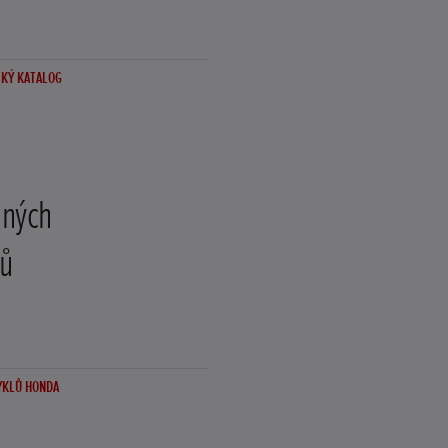
CKÝ KATALOG
aných
ů
YKLŮ HONDA