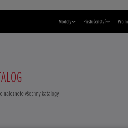
Modely
Příslušenství
Pro m
TALOG
de naleznete všechny katalogy