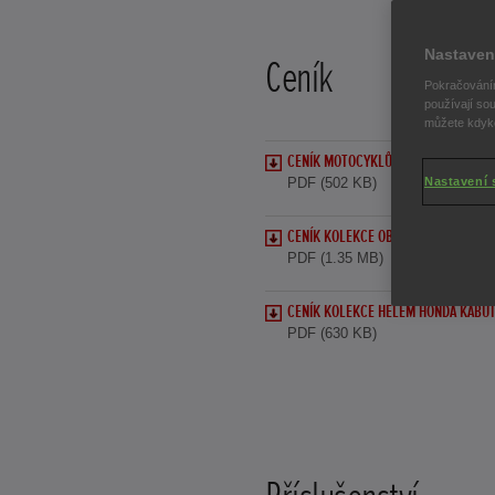
Nastaven
Ceník
Pokračováním
používají sou
můžete kdykol
CENÍK MOTOCYKLŮ HONDA PLATNÝ OD
PDF (502 KB)
Nastavení 
CENÍK KOLEKCE OBLEČENÍ HONDA
PDF (1.35 MB)
CENÍK KOLEKCE HELEM HONDA KABU
PDF (630 KB)