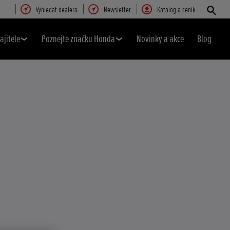
Vyhledat dealera
Newsletter
Katalog a ceník
ajitele
Poznejte značku Honda
Novinky a akce
Blog