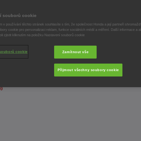
í souborů cookie
 v používání těchto stránek souhlasíte s tím, že společnost Honda a její partneři shromažďu
bory cookie pro personalizaci reklam, funkce sociálních médií a měření. Další informace a a
i zjistit kliknutím na položku Nastavení souborů cookie
 20.1.2026
souborů cookie
Zamítnout vše
Přijmout všechny soubory cookie
TO