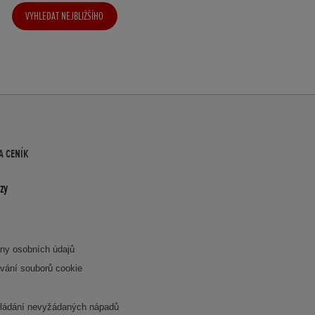
VYHLEDAT NEJBLIŽŠÍHO
DEALERA
A CENÍK
zy
ny osobních údajů
vání souborů cookie
ládání nevyžádaných nápadů