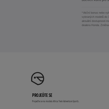
* Akční bonus nebo vy
vybraných modelů do 3
aktuální dostupnosti m
dealera Honda. Změna
PROJEĎTE SE
Projeďte se na modelu Africa Twin Adventure Sports.