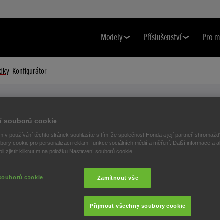
Modely
Příslušenství
Pro m
dky
Konfigurátor
CRF1100L Africa Twin Adventure Sports
Nabídky
í souborů cookie
VŠECHNY NABÍDKY PRO MODEL
 v používání těchto stránek souhlasíte s tím, že společnost Honda a její partneři shromažďu
bory cookie pro personalizaci reklam, funkce sociálních médií a měření. Další informace a a
CRF1100L AFRICA TWIN ADVENTURE
i zjistit kliknutím na položku Nastavení souborů cookie
SPORTS
souborů cookie
Zamítnout vše
Přijmout všechny soubory cookie