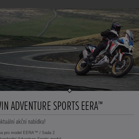
WIN ADVENTURE SPORTS EERA™
aktuální akční nabídku!
ma pro model EERA™ / Sada 2
standardní Adventure Sports model