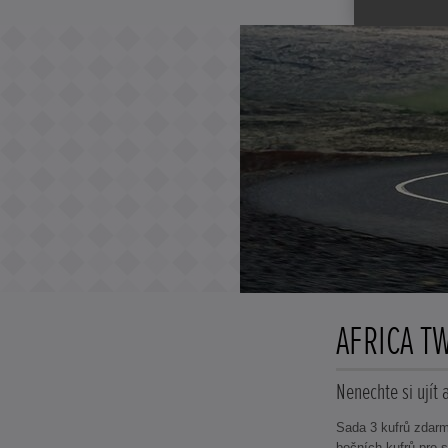
AFRICA T
Nenechte si ujít 
Sada 3 kufrů zdar
bočních kufrů pro 