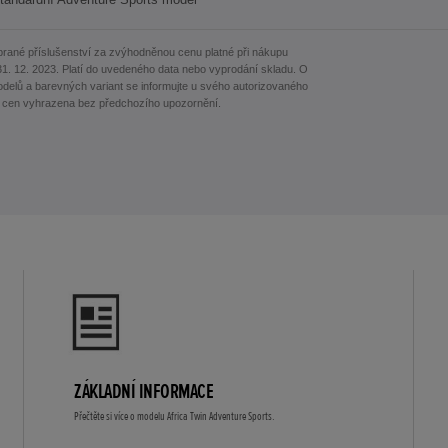
brané příslušenství za zvýhodněnou cenu platné při nákupu
1. 12. 2023. Platí do uvedeného data nebo vyprodání skladu. O
odelů a barevných variant se informujte u svého autorizovaného
 cen vyhrazena bez předchozího upozornění.
ZÁKLADNÍ INFORMACE
Přečtěte si více o modelu Africa Twin Adventure Sports.