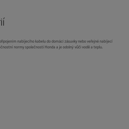
ií
 připojením nabíjecího kabelu do domácí zásuvky nebo veřejné nabíjecí
ečnostní normy společnosti Honda a je odolný vůči vodě a teplu.