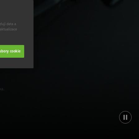
ďují data a
 aktualizace
ubory cookie
ka.