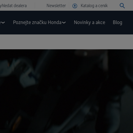
yhledat dealera
Newsletter
Katalog a ceník
e
Poznejte značku Honda
Novinky a akce
Blog