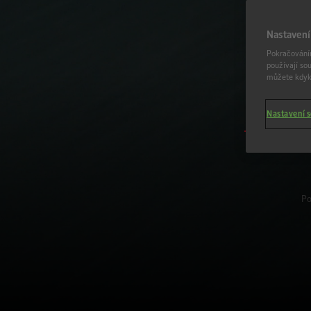
Nastavení
Pokračováním
používají so
můžete kdyko
Nastavení 
Po