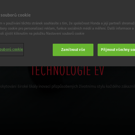
 souborů cookie
 v používání těchto stránek souhlasíte s tím, že společnost Honda a její partneři shromaž
ubory cookie pro personalizaci reklam, funkce sociálních médií a měření. Další informace a
li zjistit kliknutím na položku Nastavení souborů cookie
souborů cookie
Zamítnout vše
Přijmout všechny so
TECHNOLOGIE EV
skytování široké škály inovací přizpůsobených životnímu stylu každého zákazní