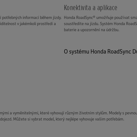
Konektivita a aplikace
í potřebných informací během jízdy.
Honda RoadSync® umožňuje používat smartp
viditelnost v jakémkoli prostředí a
soustředíte na jízdu. Systém Honda RoadSy
baterie a upozornění na údržbu.
O systému Honda RoadSync D
vnými a vyměnitelnými, které vyhovují různým životním stylům. Modely s pevnou
 dojezd. Můžete si vybrat model, který nejlépe vyhovuje vašim potřebám.