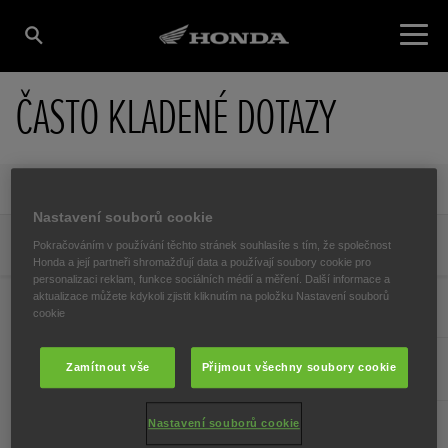
ČASTO KLADENÉ DOTAZY
Evropský blog o motocyklech
Nastavení souborů cookie
Evropský blog o motocyklech – často kladené dotazy
Pokračováním v používání těchto stránek souhlasíte s tím, že společnost
Honda a její partneři shromažďují data a používají soubory cookie pro
personalizaci reklam, funkce sociálních médií a měření. Další informace a
aktualizace můžete kdykoli zjistit kliknutím na položku Nastavení souborů
Jak naplánovat cestu na motocyklu po Evropě?
cookie
Je jízda na motocyklu po Evropě bezpečnější?
Zamítnout vše
Přijmout všechny soubory cookie
Nastavení souborů cookie
Jak se sbalit na turistickou výpravu na motocyklu?