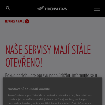
NOVINKY A AKCE
NAŠE SERVISY MAJÍ STÁLE
OTEVŘENO!
Pokud potřebujete opravu nebo údržbu, informujte se u
svého servisu Honda na provozní dobu. I přes uzavřené
prodejny jsou Vám teamy našich prodejců k dispozici na
Nastavení souborů cookie
telefonu nebo e-mailu.
Pokračováním v používání těchto stránek souhlasíte s tím, že společnost
Honda a její partneři shromažďují data a používají soubory cookie pro
personalizaci reklam, funkce sociálních médií a měření. Další informace a