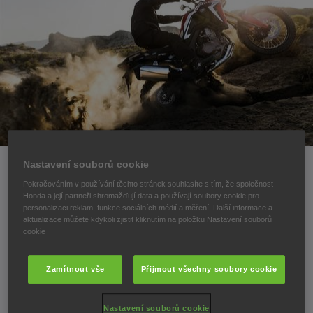
Nastavení souborů cookie
Pokračováním v používání těchto stránek souhlasíte s tím, že společnost
AFRICA TWIN
Honda a její partneři shromažďují data a používají soubory cookie pro
personalizaci reklam, funkce sociálních médií a měření. Další informace a
aktualizace můžete kdykoli zjistit kliknutím na položku Nastavení souborů
cookie
rádi bychom Vás informovali o zveřejnění nových
akčních videí, fotografií a dalších podrobností k
Zamítnout vše
Přijmout všechny soubory cookie
výjimečnému motocyklu CRF1000L Africa Twin.
Nastavení souborů cookie