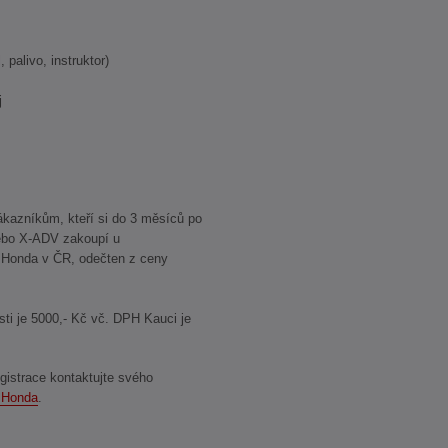
 palivo, instruktor)
j
kazníkům, kteří si do 3 měsíců po
nebo X-ADV zakoupí u
 Honda v ČR, odečten z ceny
sti je 5000,- Kč vč. DPH Kauci je
gistrace kontaktujte svého
 Honda
.