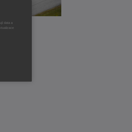
jí data a
ktualizace