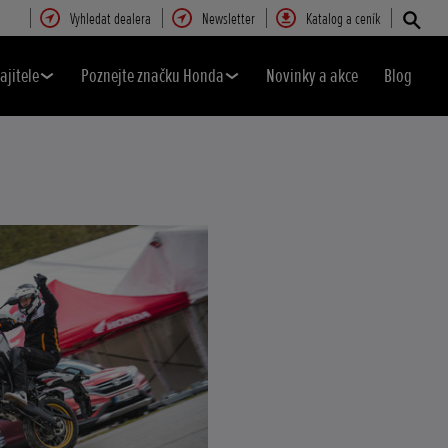
Vyhledat dealera
Newsletter
Katalog a ceník
ajitele
Poznejte značku Honda
Novinky a akce
Blog