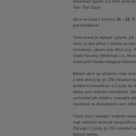
Adventure Sports a X-ADV jsme pro vá
Twin Test Days“.
Akce se koná v termínu
10. - 12. 5
pod Bezdězem.
Tento event je nejlepší způsob, jak
silnici a také přímo v terénu za a
instruktorů, jakými jsou Míra Lisý
Vláďa Novotný (Motorkáři.cz). Akc
motocyklů Honda kategorie Adventu
Během akce se účastníci mají možno
z toho dvě jízdy po 20ti minutách 
asfaltové komunikaci a 2 jízdy na 
terénu pod vedením instruktorů. Zá
vyzkoušet jak model s manuální př
závislosti na dostupnosti verzí běh
Vítaní jsou i stávající majitelé mot
mají možnost testovat novou Africa 
Zbývající 2 jízdy po 20ti minutách
lehkém terénu.