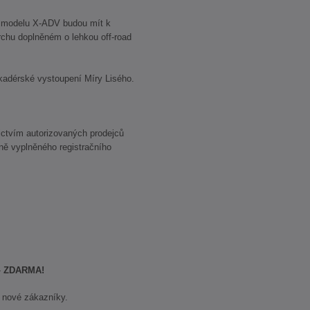
ní modelu X-ADV budou mít k
rchu doplněném o lehkou off-road
kadérské vystoupení Míry Lisého.
ictvím autorizovaných prodejců
ně vyplněného registračního
-
ZDARMA!
 nové zákazníky.