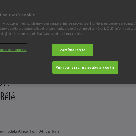
í souborů cookie
 v používání těchto stránek souhlasíte s tím, že společnost Honda a její partneři shromažďu
bory cookie pro personalizaci reklam, funkce sociálních médií a měření. Další informace a a
i zjistit kliknutím na položku Nastavení souborů cookie
souborů cookie
Zamítnout vše
et
Přijmout všechny soubory cookie
DV?
 Bělé
ho modelu Africa Twin, Africa Twin