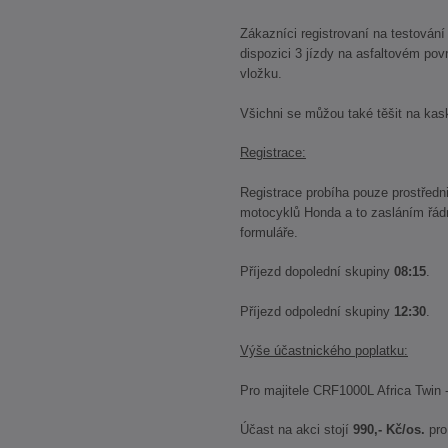
Zákazníci registrovaní na testová
dispozici 3 jízdy na asfaltovém pov
vložku.
Všichni se můžou také těšit na kas
Registrace:
Registrace probíha pouze prostředn
motocyklů Honda a to zasláním řád
formuláře.
Příjezd dopolední skupiny
08:15
.
Příjezd odpolední skupiny
12:30
.
Výše účastnického poplatku:
Pro majitele CRF1000L Africa Twin 
Účast na akci stojí
990,- Kč/os.
pro