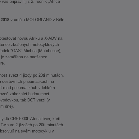
s připravili již 2. ročník „Africa
. 2018
v areálu MOTORLAND v Bělé
 otestovat novou Afriku a X-ADV na
sistence zkušených motocyklových
, Radek "GAS" Michna (Motohouse),
e je zaměřena na nadšence
re.
st svézt 4 jízdy po 20ti minutách,
na cestovních pneumatikách na
off-road pneumatikách v lehkém
roveň zákazníci budou moci
evodovkou, tak DCT verzi (v
em dne).
ocyklů CRF1000L Africa Twin, kteří
Twin ve 2 jízdách po 20ti minutách.
 absolvují na svém motocyklu v