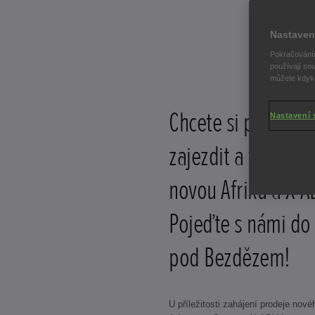
Nastaven
Pokračováním
používají sou
můžete kdykol
Chcete si pořádně
Nastavení 
zajezdit a vyzkouš
novou Afriku a X-A
Pojeďte s námi do
pod Bezdězem!
U příležitosti zahájení prodeje nové