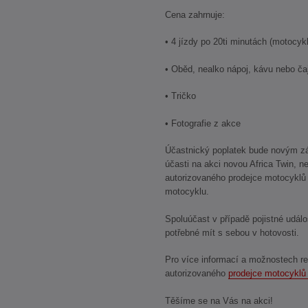
Cena zahrnuje:
• 4 jízdy po 20ti minutách (motocykl,
• Oběd, nealko nápoj, kávu nebo ča
• Tričko
• Fotografie z akce
Účastnický poplatek bude novým zá
účasti na akci novou Africa Twin, 
autorizovaného prodejce motocyklů
motocyklu.
Spoluúčast v případě pojistné událo
potřebné mít s sebou v hotovosti.
Pro více informací a možnostech re
autorizovaného
prodejce motocyklů
Těšíme se na Vás na akci!