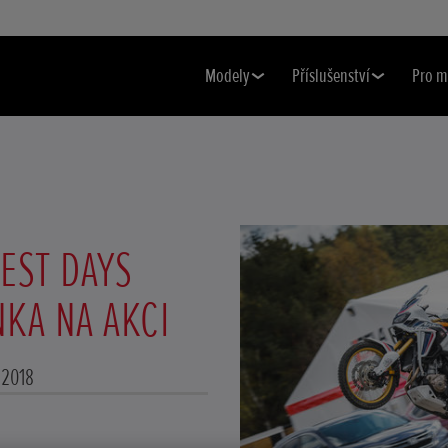
Modely
Příslušenství
Pro m
TEST DAYS
NKA NA AKCI
 2018