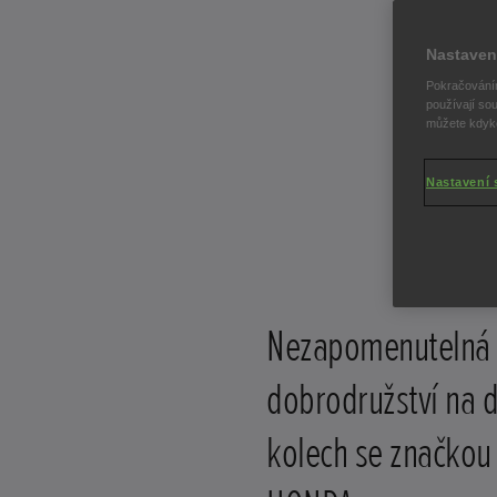
Nastaven
Pokračováním
používají sou
můžete kdykol
Nastavení 
Nezapomenutelná
dobrodružství na 
kolech se značkou