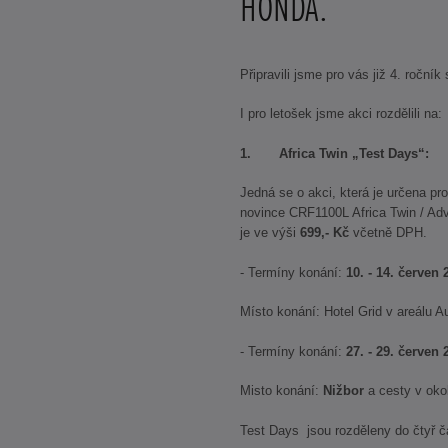
HONDA.
Připravili jsme pro vás již 4. ročník
I pro letošek jsme akci rozdělili na:
1. Africa Twin „Test Days“:
Jedná se o akci, která je určena pr
novince CRF1100L Africa Twin / Adv
je ve výši
699,- Kč
včetně DPH.
- Termíny konání:
10. - 14. červen 
Místo konání: Hotel Grid v areálu
- Termíny konání:
27. - 29. červen 
Misto konání:
Nižbor
a cesty v okol
Test Days jsou rozděleny do čtyř 