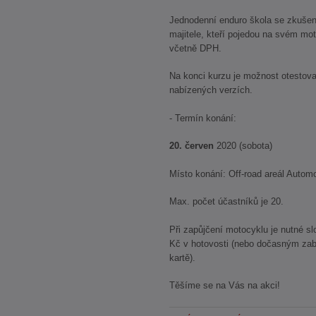
Jednodenní enduro škola se zkušený
majitele, kteří pojedou na svém mo
včetně DPH.
Na konci kurzu je možnost otestov
nabízených verzích.
- Termín konání:
20. červen
2020 (sobota)
Místo konání: Off-road areál Auto
Max. počet účastníků je 20.
Při zapůjčení motocyklu je nutné slo
Kč v hotovosti (nebo dočasným zab
kartě).
Těšíme se na Vás na akci!