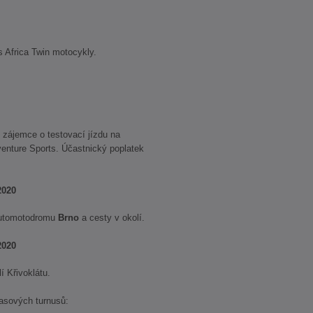
 s Africa Twin motocykly.
o zájemce o testovací jízdu na
enture Sports. Účastnický poplatek
2020
 Automotodromu
Brno
a cesty v okolí.
2020
í Křivoklátu.
časových turnusů: