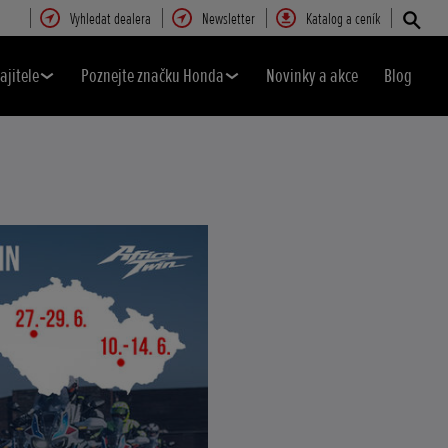
Vyhledat dealera
Newsletter
Katalog a ceník
ajitele
Poznejte značku Honda
Novinky a akce
Blog