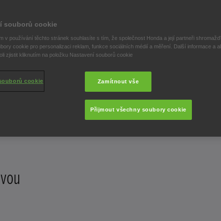
í souborů cookie
 v používání těchto stránek souhlasíte s tím, že společnost Honda a její partneři shromažďu
bory cookie pro personalizaci reklam, funkce sociálních médií a měření. Další informace a a
i zjistit kliknutím na položku Nastavení souborů cookie
souborů cookie
Zamítnout vše
Přijmout všechny soubory cookie
dvou