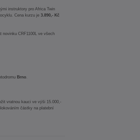
mi instruktory pro Africa Twin
tocyklu. Cena kurzu je
3.890,- Kč
at novinku CRF1100L ve všech
motodromu
Brno
.
žit vratnou kauci ve výši 15.000,-
lokováním částky na platební