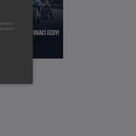
jí data a
ktualizace