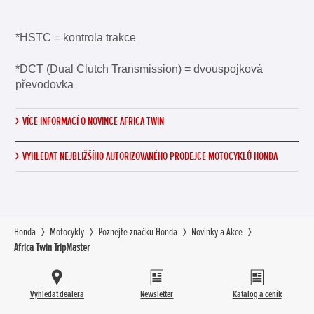
*HSTC = kontrola trakce
*DCT (Dual Clutch Transmission) = dvouspojková
převodovka
VÍCE INFORMACÍ O NOVINCE AFRICA TWIN
VYHLEDAT NEJBLIŽŠÍHO AUTORIZOVANÉHO PRODEJCE MOTOCYKLŮ HONDA
Honda
Motocykly
Poznejte značku Honda
Novinky a Akce
Africa Twin TripMaster
Vyhledat dealera
Newsletter
Katalog a ceník