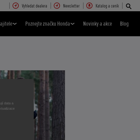
Vyhledat dealera
Newsletter
Katalog a ceník
ajitele
Poznejte značku Honda
Novinky a akce
Blog
jí data a
ktualizace