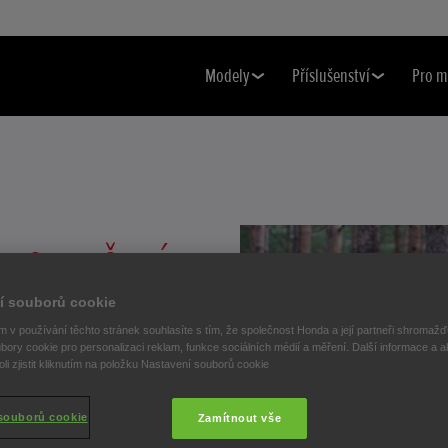
Modely
Příslušenství
Pro m
A OBLEČENÍ
í souborů cookie
 v používání těchto stránek souhlasíte s tím, že společnost Honda a její partneři shromažďu
bory cookie pro personalizaci reklam, funkce sociálních médií a měření. Další informace a a
i zjistit kliknutím na položku Nastavení souborů cookie
čení Honda!
souborů cookie
Zamítnout vše