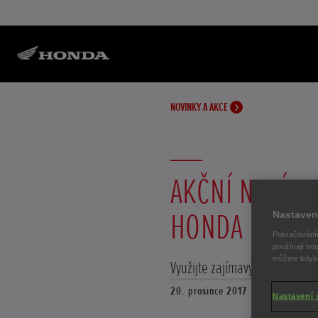
NOVINKY A AKCE
AKČNÍ NABÍDK
HONDA
Nastaven
Pokračováním
používají sou
můžete kdykol
Využijte zajímavých cen oble
20. prosince 2017
Nastavení 