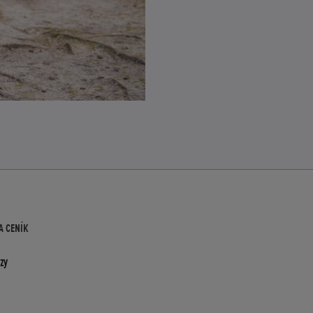
A CENÍK
zy