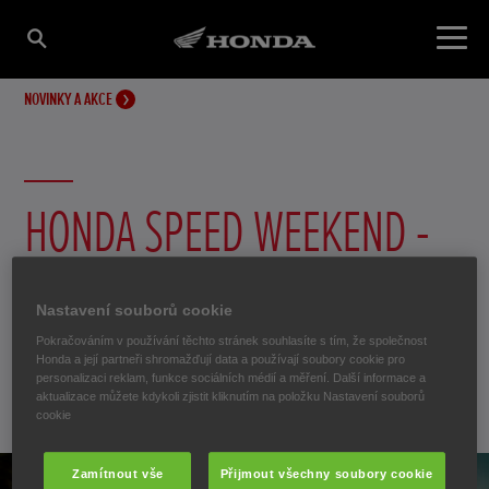
NOVINKY A AKCE
HONDA SPEED WEEKEND -
POZVÁNKA NA OKRUH!
Nastavení souborů cookie
Pokračováním v používání těchto stránek souhlasíte s tím, že společnost
Honda Speed Weekend na Slovakia Ringu!
Honda a její partneři shromažďují data a používají soubory cookie pro
personalizaci reklam, funkce sociálních médií a měření. Další informace a
aktualizace můžete kdykoli zjistit kliknutím na položku Nastavení souborů
24. července 2014
cookie
Zamítnout vše
Přijmout všechny soubory cookie