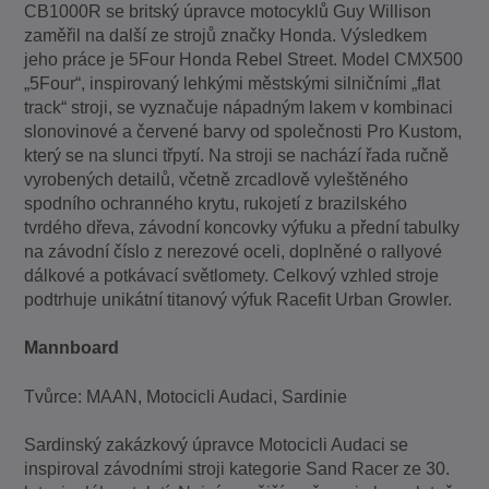
CB1000R se britský úpravce motocyklů Guy Willison
zaměřil na další ze strojů značky Honda. Výsledkem
jeho práce je 5Four Honda Rebel Street. Model CMX500
„5Four“, inspirovaný lehkými městskými silničními „flat
track“ stroji, se vyznačuje nápadným lakem v kombinaci
slonovinové a červené barvy od společnosti Pro Kustom,
který se na slunci třpytí. Na stroji se nachází řada ručně
vyrobených detailů, včetně zrcadlově vyleštěného
spodního ochranného krytu, rukojetí z brazilského
tvrdého dřeva, závodní koncovky výfuku a přední tabulky
na závodní číslo z nerezové oceli, doplněné o rallyové
dálkové a potkávací světlomety. Celkový vzhled stroje
podtrhuje unikátní titanový výfuk Racefit Urban Growler.
Mannboard
Tvůrce: MAAN, Motocicli Audaci, Sardinie
Sardinský zakázkový úpravce Motocicli Audaci se
inspiroval závodními stroji kategorie Sand Racer ze 30.