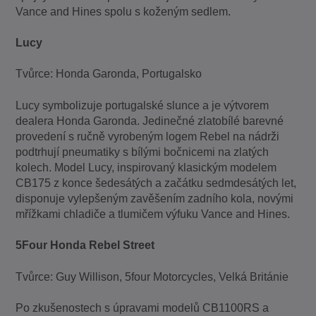
Vance and Hines spolu s koženým sedlem.
Lucy
Tvůrce: Honda Garonda, Portugalsko
Lucy symbolizuje portugalské slunce a je výtvorem
dealera Honda Garonda. Jedinečné zlatobílé barevné
provedení s ručně vyrobeným logem Rebel na nádrži
podtrhují pneumatiky s bílými bočnicemi na zlatých
kolech. Model Lucy, inspirovaný klasickým modelem
CB175 z konce šedesátých a začátku sedmdesátých let,
disponuje vylepšeným zavěšením zadního kola, novými
mřížkami chladiče a tlumičem výfuku Vance and Hines.
5Four Honda Rebel Street
Tvůrce: Guy Willison, 5four Motorcycles, Velká Británie
Po zkušenostech s úpravami modelů CB1100RS a