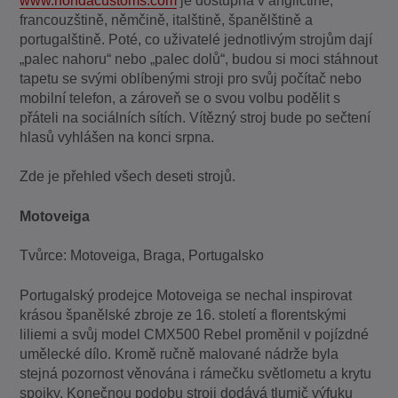
www.hondacustoms.com
je dostupná v angličtině,
francouzštině, němčině, italštině, španělštině a
portugalštině. Poté, co uživatelé jednotlivým strojům dají
„palec nahoru“ nebo „palec dolů“, budou si moci stáhnout
tapetu se svými oblíbenými stroji pro svůj počítač nebo
mobilní telefon, a zároveň se o svou volbu podělit s
přáteli na sociálních sítích. Vítězný stroj bude po sečtení
hlasů vyhlášen na konci srpna.
Zde je přehled všech deseti strojů.
Motoveiga
Tvůrce: Motoveiga, Braga, Portugalsko
Portugalský prodejce Motoveiga se nechal inspirovat
krásou španělské zbroje ze 16. století a florentskými
liliemi a svůj model CMX500 Rebel proměnil v pojízdné
umělecké dílo. Kromě ručně malované nádrže byla
stejná pozornost věnována i rámečku světlometu a krytu
spojky. Konečnou podobu stroji dodává tlumič výfuku