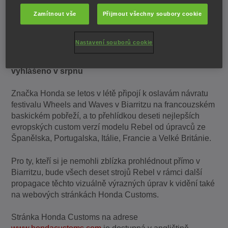
telefon
Zamítnout vše
Přijmout všechny soubory cookie
·
Stránky jsou dostupné v šesti evropských
jazycích
Nastavení souborů cookie
·
Nejoblíbenější provedení modelu Rebel bude
vyhlášeno v srpnu
Značka Honda se letos v létě připojí k oslavám návratu
festivalu Wheels and Waves v Biarritzu na francouzském
baskickém pobřeží, a to přehlídkou deseti nejlepších
evropských custom verzí modelu Rebel od úpravců ze
Španělska, Portugalska, Itálie, Francie a Velké Británie.
Pro ty, kteří si je nemohli zblízka prohlédnout přímo v
Biarritzu, bude všech deset strojů Rebel v rámci další
propagace těchto vizuálně výrazných úprav k vidění také
na webových stránkách Honda Customs.
Stránka Honda Customs na adrese