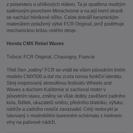
z polyesteru a uhlíkových vláken. Ta je opatřena modrým
saténovým povrchem Mirrachrome a na její horní straně
se nachází hliníkové víčko. Celek dotváří keramickým
materiálem potažený výfuk FCR Original, jenž podtrhuje
mechanickou krásu celého stroje.
Honda CMX Rebel Waves
Tvůrce: FCR Original, Chauvigny, Francie
Třetí člen „rodiny“ FCR se vrátil ke všem původním liniím
modelu CMX500 a dal mu zcela novou funkční identitu.
Stroj inspirovaný atmosférou festivalu Wheels and
Waves a duchem Kalifornie si zachoval motor v
původním stavu, změny se však dotkly zavěšení zadního
kola, řídítek, ukazatelů směru, předního blatníku, výfuku,
nádrže a zadního nosiče zavazadel. Celý motocykl je
lakovaný v modrobílém barevném schématu s motivem
vlny na palivové nádrži.