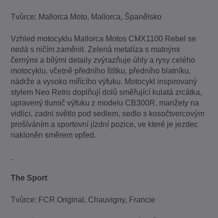
Tvůrce: Mallorca Moto, Mallorca, Španělsko
Vzhled motocyklu Mallorca Motos CMX1100 Rebel se
nedá s ničím zaměnit. Zelená metalíza s matnými
černými a bílými detaily zvýrazňuje úhly a rysy celého
motocyklu, včetně předního štítku, předního blatníku,
nádrže a vysoko mířícího výfuku. Motocykl inspirovaný
stylem Neo Retro doplňují dolů směřující kulatá zrcátka,
upravený tlumič výfuku z modelu CB300R, manžety na
vidlici, zadní světlo pod sedlem, sedlo s kosočtvercovým
prošíváním a sportovní jízdní pozice, ve které je jezdec
nakloněn směrem vpřed.
The Sport
Tvůrce: FCR Original, Chauvigny, Francie