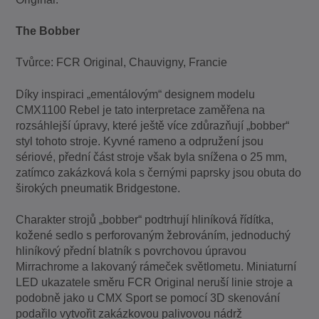
The Bobber
Tvůrce: FCR Original, Chauvigny, Francie
Díky inspiraci „ementálovým“ designem modelu
CMX1100 Rebel je tato interpretace zaměřena na
rozsáhlejší úpravy, které ještě více zdůrazňují „bobber“
styl tohoto stroje. Kyvné rameno a odpružení jsou
sériové, přední část stroje však byla snížena o 25 mm,
zatímco zakázková kola s černými paprsky jsou obuta do
širokých pneumatik Bridgestone.
Charakter strojů „bobber“ podtrhují hliníková řídítka,
kožené sedlo s perforovaným žebrováním, jednoduchý
hliníkový přední blatník s povrchovou úpravou
Mirrachrome a lakovaný rámeček světlometu. Miniaturní
LED ukazatele směru FCR Original neruší linie stroje a
podobně jako u CMX Sport se pomocí 3D skenování
podařilo vytvořit zakázkovou palivovou nádrž