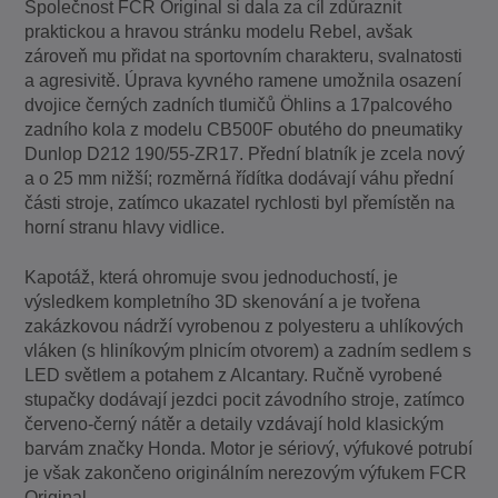
Společnost FCR Original si dala za cíl zdůraznit
praktickou a hravou stránku modelu Rebel, avšak
zároveň mu přidat na sportovním charakteru, svalnatosti
a agresivitě. Úprava kyvného ramene umožnila osazení
dvojice černých zadních tlumičů Öhlins a 17palcového
zadního kola z modelu CB500F obutého do pneumatiky
Dunlop D212 190/55-ZR17. Přední blatník je zcela nový
a o 25 mm nižší; rozměrná řídítka dodávají váhu přední
části stroje, zatímco ukazatel rychlosti byl přemístěn na
horní stranu hlavy vidlice.
Kapotáž, která ohromuje svou jednoduchostí, je
výsledkem kompletního 3D skenování a je tvořena
zakázkovou nádrží vyrobenou z polyesteru a uhlíkových
vláken (s hliníkovým plnicím otvorem) a zadním sedlem s
LED světlem a potahem z Alcantary. Ručně vyrobené
stupačky dodávají jezdci pocit závodního stroje, zatímco
červeno-černý nátěr a detaily vzdávají hold klasickým
barvám značky Honda. Motor je sériový, výfukové potrubí
je však zakončeno originálním nerezovým výfukem FCR
Original.