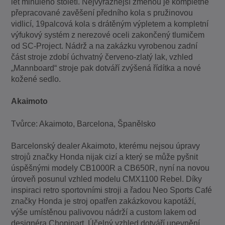
let minulého století. Nejvýraznější změnou je kompletně
přepracované zavěšení předního kola s pružinovou
vidlicí, 19palcová kola s drátěným výpletem a kompletní
výfukový systém z nerezové oceli zakončený tlumičem
od SC-Project. Nádrž a na zakázku vyrobenou zadní
část stroje zdobí úchvatný červeno-zlatý lak, vzhled
„Mannboard“ stroje pak dotváří zvýšená řídítka a nové
kožené sedlo.
Akaimoto
Tvůrce: Akaimoto, Barcelona, Španělsko
Barcelonský dealer Akaimoto, kterému nejsou úpravy
strojů značky Honda nijak cizí a který se může pyšnit
úspěšnými modely CB1000R a CB650R, nyní na novou
úroveň posunul vzhled modelu CMX1100 Rebel. Díky
inspiraci retro sportovními stroji a řadou Neo Sports Café
značky Honda je stroj opatřen zakázkovou kapotáží,
výše umístěnou palivovou nádrží a custom lakem od
designéra Chopinart. Účelný vzhled dotváří upevnění