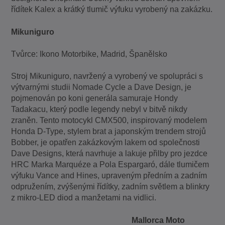
řídítek Kalex a krátký tlumič výfuku vyrobený na zakázku.
Mikuniguro
Tvůrce: Ikono Motorbike, Madrid, Španělsko
Stroj Mikuniguro, navržený a vyrobený ve spolupráci s
výtvarnými studii Nomade Cycle a Dave Design, je
pojmenován po koni generála samuraje Hondy
Tadakacu, který podle legendy nebyl v bitvě nikdy
zraněn. Tento motocykl CMX500, inspirovaný modelem
Honda D-Type, stylem brat a japonským trendem strojů
Bobber, je opatřen zakázkovým lakem od společnosti
Dave Designs, která navrhuje a lakuje přilby pro jezdce
HRC Marka Marquéze a Pola Espargaró, dále tlumičem
výfuku Vance and Hines, upraveným předním a zadním
odpružením, zvýšenými řídítky, zadním světlem a blinkry
z mikro-LED diod a manžetami na vidlici.
Mallorca Moto