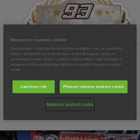
Nastavení souborů cookie
Pokračováním v používání těchto stránek souhlasíte s tím, že společnost
Honda a její partneři shromažďují data a používají soubory cookie pro
personalizaci reklam, funkce sociálních médií a měření. Další informace a
aktualizace můžete kdykoli zjistit kliknutím na položku Nastavení souborů
cookie
Zamítnout vše
Přijmout všechny soubory cookie
Nastavení souborů cookie