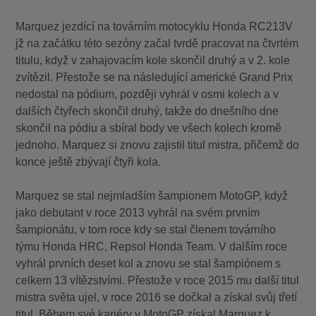
Marquez jezdící na továrním motocyklu Honda RC213V
jž na začátku této sezóny začal tvrdě pracovat na čtvrtém
titulu, když v zahajovacím kole skončil druhý a v 2. kole
zvítězil. Přestože se na následující americké Grand Prix
nedostal na pódium, později vyhrál v osmi kolech a v
dalších čtyřech skončil druhý, takže do dnešního dne
skončil na pódiu a sbíral body ve všech kolech kromě
jednoho. Marquez si znovu zajistil titul mistra, přičemž do
konce ještě zbývají čtyři kola.
Marquez se stal nejmladším šampionem MotoGP, když
jako debutant v roce 2013 vyhrál na svém prvním
šampionátu, v tom roce kdy se stal členem továrního
týmu Honda HRC, Repsol Honda Team. V dalším roce
vyhrál prvních deset kol a znovu se stal šampiónem s
celkem 13 vítězstvími. Přestože v roce 2015 mu další titul
mistra světa ujel, v roce 2016 se dočkal a získal svůj třetí
titul. Během své kariéry v MotoGP získal Marquez k