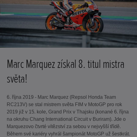
Marc Marquez získal 8. titul mistra
světa!
6. října 2019 - Marc Marquez (Repsol Honda Team
RC213V) se stal mistrem světa FIM v MotoGP pro rok
2019 již v 15. kole, Grand Prix v Thajsku (konané 6. října
na okruhu Chang International Circuit v Buriram). Jde o
Marquezovo čtvrté vítězství za sebou v nejvyšší třídě.
Během své kariéry vyhrál šampionát MotoGP už šestkrát.