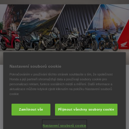
Nastavení souborů cookie
Pokračováním v používání těchto stránek souhlasíte s tím, že společnost
Honda a její partneři shromažďují data a používají soubory cookie pro
personalizaci reklam, funkce sociálních médií a měření. Další informace a
Nové PCX125
aktualizace můžete kdykoli zjistit kliknutím na položku Nastavení souborů
cookie
PRESS KIT KE STAŽENÍ ZDE:
Zamítnout vše
Přijmout všechny soubory cookie
WORD (38 KB)
Nastavení souborů cookie