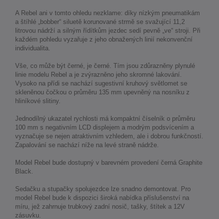
A Rebel ani v tomto ohledu nezklame: díky nízkým pneumatikám
a štíhlé „bobber“ siluetě korunované strmě se svažující 11,2
litrovou nádrží a silným řídítkům jezdec sedí pevně „ve“ stroji. Při
každém pohledu vyzařuje z jeho obnažených linií nekonvenční
individualita.
Vše, co může být černé, je černé. Tím jsou zdůrazněny plynulé
linie modelu Rebel a je zvýrazněno jeho skromné lakování.
Vysoko na přídi se nachází sugestivní kruhový světlomet se
skleněnou čočkou o průměru 135 mm upevněný na nosníku z
hliníkové slitiny.
Jednodílný ukazatel rychlosti má kompaktní číselník o průměru
100 mm s negativním LCD displejem a modrým podsvícením a
vyznačuje se nejen atraktivním vzhledem, ale i dobrou funkčností.
Zapalování se nachází níže na levé straně nádrže.
Model Rebel bude dostupný v barevném provedení černá Graphite
Black.
Sedačku a stupačky spolujezdce lze snadno demontovat. Pro
model Rebel bude k dispozici široká nabídka příslušenství na
míru, jež zahrnuje trubkový zadní nosič, tašky, štítek a 12V
zásuvku.