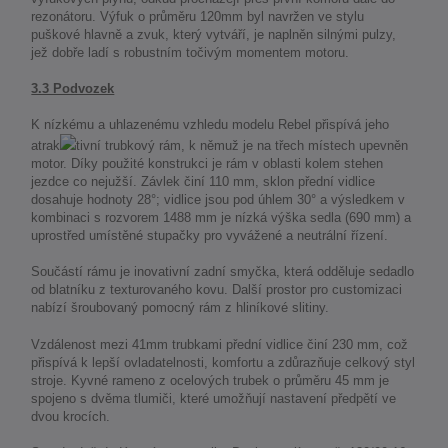
rezonátoru. Výfuk o průměru 120mm byl navržen ve stylu
puškové hlavně a zvuk, který vytváří, je naplněn silnými pulzy,
jež dobře ladí s robustním točivým momentem motoru.
3.3 Podvozek
K nízkému a uhlazenému vzhledu modelu Rebel přispívá jeho
atrak
tivní trubkový rám, k němuž je na třech místech upevněn
motor. Díky použité konstrukci je rám v oblasti kolem stehen
jezdce co nejužší. Závlek činí 110 mm, sklon přední vidlice
dosahuje hodnoty 28°; vidlice jsou pod úhlem 30° a výsledkem v
kombinaci s rozvorem 1488 mm je nízká výška sedla (690 mm) a
uprostřed umístěné stupačky pro vyvážené a neutrální řízení.
Součástí rámu je inovativní zadní smyčka, která odděluje sedadlo
od blatníku z texturovaného kovu. Další prostor pro customizaci
nabízí šroubovaný pomocný rám z hliníkové slitiny.
Vzdálenost mezi 41mm trubkami přední vidlice činí 230 mm, což
přispívá k lepší ovladatelnosti, komfortu a zdůrazňuje celkový styl
stroje. Kyvné rameno z ocelových trubek o průměru 45 mm je
spojeno s dvěma tlumiči, které umožňují nastavení předpětí ve
dvou krocích.