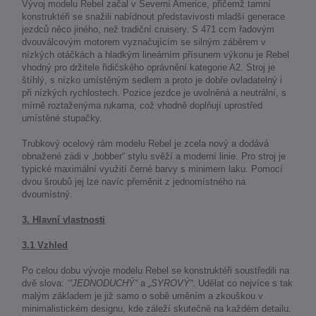
Vývoj modelu Rebel začal v Severní Americe, přičemž tamní
konstruktéři se snažili nabídnout představivosti mladší generace
jezdců něco jiného, než tradiční cruisery. S 471 ccm řadovým
dvouválcovým motorem vyznačujícím se silným záběrem v
nízkých otáčkách a hladkým lineárním přísunem výkonu je Rebel
vhodný pro držitele řidičského oprávnění kategorie A2. Stroj je
štíhlý, s nízko umístěným sedlem a proto je dobře ovladatelný i
při nízkých rychlostech. Pozice jezdce je uvolněná a neutrální, s
mírně roztaženýma rukama, což vhodně doplňují uprostřed
umístěné stupačky.
Trubkový ocelový rám modelu Rebel je zcela nový a dodává
obnažené zádi v „bobber“ stylu svěží a moderní linie. Pro stroj je
typické maximální využití černé barvy s minimem laku. Pomocí
dvou šroubů jej lze navíc přeměnit z jednomístného na
dvoumístný.
3. Hlavní vlastnosti
3.1 Vzhled
Po celou dobu vývoje modelu Rebel se konstruktéři soustředili na
dvě slova:
‘“JEDNODUCHÝ“
a
„SYROVÝ“
. Udělat co nejvíce s tak
malým základem je již samo o sobě uměním a zkouškou v
minimalistickém designu, kde záleží skutečně na každém detailu.