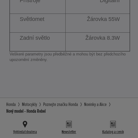
Přístroje
Digitální
Světlomet
Žárovka 55W
Zadní světlo
Žárovka 8.3W
Veškeré parametry jsou předběžné a mohou být bez předchozího
upozornění změněny.
Honda
Motocykly
Poznejte značku Honda
Novinky a Akce
Nový model - Honda Rebel
Vyhledat dealera
Newsletter
Katalog a ceník