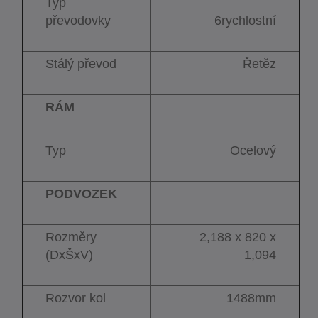
Typ
převodovky
6rychlostní
Stálý převod
Řetěz
RÁM
Typ
Ocelový
PODVOZEK
Rozměry
2,188 x 820 x
(DxŠxV)
1,094
Rozvor kol
1488mm