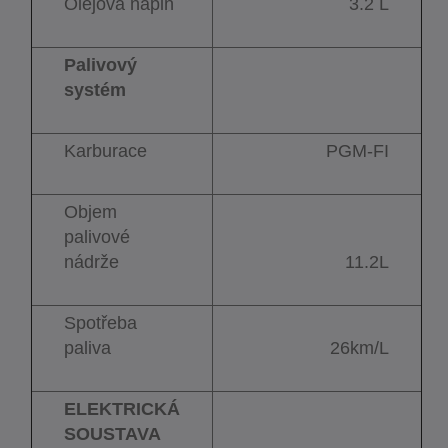
Olejová náplň
3.2 L
Palivový
systém
Karburace
PGM-FI
Objem
palivové
nádrže
11.2L
Spotřeba
paliva
26km/L
ELEKTRICKÁ
SOUSTAVA