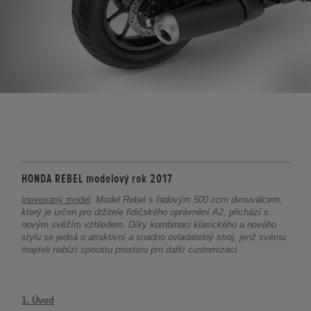
HONDA REBEL modelový rok 2017
Inovovaný model
:
Model Rebel s řadovým 500 ccm dvouválcem,
který je určen pro držitele řidičského oprávnění A2, přichází s
novým svěžím vzhledem. Díky kombinaci klasického a nového
stylu se jedná o atraktivní a snadno ovladatelný stroj, jenž svému
majiteli nabízí spoustu prostoru pro další customizaci.
1. Úvod