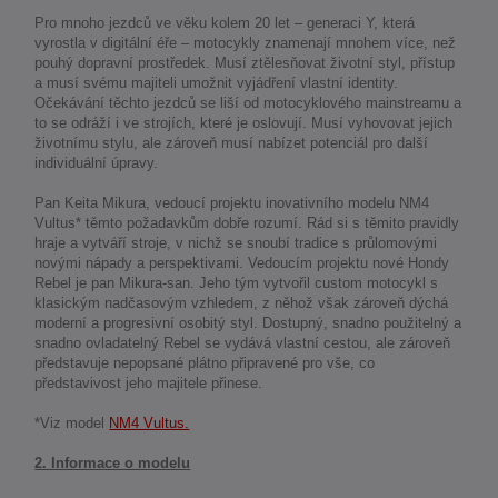
Pro mnoho jezdců ve věku kolem 20 let – generaci Y, která
vyrostla v digitální éře – motocykly znamenají mnohem více, než
pouhý dopravní prostředek. Musí ztělesňovat životní styl, přístup
a musí svému majiteli umožnit vyjádření vlastní identity.
Očekávání těchto jezdců se liší od motocyklového mainstreamu a
to se odráží i ve strojích, které je oslovují. Musí vyhovovat jejich
životnímu stylu, ale zároveň musí nabízet potenciál pro další
individuální úpravy.
Pan Keita Mikura, vedoucí projektu inovativního modelu NM4
Vultus* těmto požadavkům dobře rozumí. Rád si s těmito pravidly
hraje a vytváří stroje, v nichž se snoubí tradice s průlomovými
novými nápady a perspektivami. Vedoucím projektu nové Hondy
Rebel je pan Mikura-san. Jeho tým vytvořil custom motocykl s
klasickým nadčasovým vzhledem, z něhož však zároveň dýchá
moderní a progresivní osobitý styl. Dostupný, snadno použitelný a
snadno ovladatelný Rebel se vydává vlastní cestou, ale zároveň
představuje nepopsané plátno připravené pro vše, co
představivost jeho majitele přinese.
*Viz model
NM4 Vultus.
2. Informace o modelu