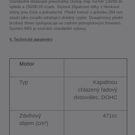
Standardně dodávané pneumatiky Dunlop mají rozměr 130/90-16
vpředu a 150/80-16 vzadu. Stylové 16palcové ráfky z hliníkové
slitiny jsou čisté a jednoduché. Přední kotouč o průměru 264 mm
slouží jako zrcadlo odrážející drátěný výplet. Dvoupístový přední
brzdový třmen spolupracuje se zadním jednopístovým třmenem.
Systém ABS je součástí standardní výbavy.
4. Technické parametry
Motor
Typ
Kapalinou
chlazený řadový
dvouválec, DOHC
Zdvihový
471cc
objem (cm³)