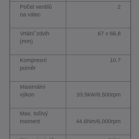
Počet ventilů
2
na válec
Vrtání´zdvih
67 x 66.8
(mm)
Kompresní
10.7
poměr
Maximální
výkon
33.5kW/8,500rpm
Max. točivý
moment
44.6Nm/6,000rpm