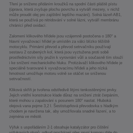
Tření je sníženo přidáním kroužků na spodní části pláště pístu
(úprava, která zvyšuje plochu povrchu a vytváří mezery, v nichž
může proudit olej pro zajištění lepšího mazání). Solná lázeň AB1,
která se používá po nitridování v solné lázni, vytváří membránu
chránící před oxidací.
Zalomení klikového hřídele jsou vzájemně pootočena o 180° a
hlavní vyvažovací hřídel je umístěn za válci blízko těžiště
motocyklu. Primární převod a převod setrvačníku používají
sestavu 2 ozubených kol, která jsou vyztužena proti sobě
prostřednictvím síly pružin k vyrovnání vůlí a současně tím slouží
i ke snížení mechanického hluku. Protizávaží klikového hřídele je
speciálně tvarované k vyvažovacímu hřídeli a jeho nízká
hmotnost umožňuje motoru volně se otáčet se sníženou
setrvačností.
Kliková skříň je tvořena odstředivě litými tenkostěnnými prvky.
Jejich vnitřní konstrukce klade důraz na snížení ztrát čerpáním,
které mohou u zapalování s posunem 180° nastat. Hluboká
olejová vana pojme 3,2 l. Šestistupňová převodovka s hladkým
chodem je navržena tak, aby umožňovala snadné řazení, a to
zejména ve městě.
Výfuk s uspořádáním 2-1 obsahuje katalyzátor pro čištění
výfukových plynů, odkud procházejí přes první komoru dále do