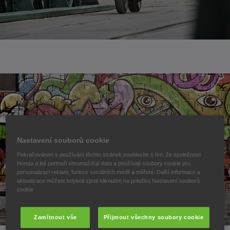
Nastavení souborů cookie
Pokračováním v používání těchto stránek souhlasíte s tím, že společnost
Honda a její partneři shromažďují data a používají soubory cookie pro
personalizaci reklam, funkce sociálních médií a měření. Další informace a
aktualizace můžete kdykoli zjistit kliknutím na položku Nastavení souborů
cookie
Zamítnout vše
Přijmout všechny soubory cookie