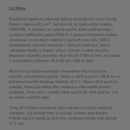
3.2 Motor
8ventilový kapalinou chlazený řadový dvouválcový motor Hondy
3
Rebel o objemu 471 cm
byl převzat ze sportovního modelu
CBR500R. S ohledem na způsob použití došlo změnou map v
systému vstřikování paliva PGM-FI k posunu charakteru motoru
od výkonu ve vysokých otáčkách typického pro řadu CBR k
maximalizaci točivého momentu v nízkých otáčkách, jemuž
sekunduje hladký a lineární přísun výkonu v celém rozsahu.
Maximum točivého momentu 44,6 Nm při 6 000 ot./min. se snoubí
s maximálním výkonem 33,5 kW při 8 500 ot./min.
Motor se vyznačuje vynikající rovnováhou mezi fyzickými
rozměry a flexibilními výkony. Vrtání a zdvih jsou 67 x 66,8 mm a
kompresní poměr dosahuje hodnoty 10,7:1. Hlava válců používá
vahadla, která jsou lehká díky nastavení vůle ventilů pomocí
podložek. Proto není u ventilů nutné použít tak silné pružiny, což
se odráží v nižším tření.
Tichý (SV Chain) rozvodový řetěz má povrch kolíků potažený
vanadem, což snižuje tření a zvyšuje ochranu proti prachu.
Průměr sacích ventilů je 26,0 mm, výfukové ventily mají průměr
21,5 mm.