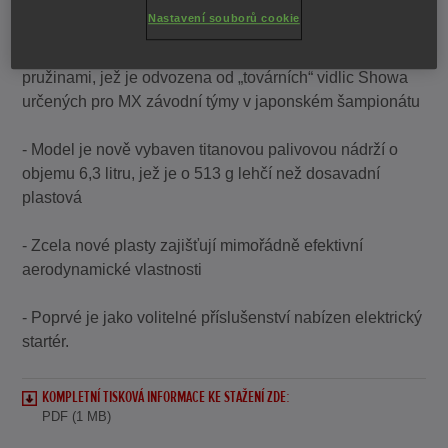
Nastavení souborů cookie
- Nová Honda CRF450R je nyní vybavena plně
nastavitelnou 49mm inverzní vidlicí Showa s vinutými
pružinami, jež je odvozena od „továrních“ vidlic Showa
určených pro MX závodní týmy v japonském šampionátu
- Model je nově vybaven titanovou palivovou nádrží o
objemu 6,3 litru, jež je o 513 g lehčí než dosavadní
plastová
- Zcela nové plasty zajišťují mimořádně efektivní
aerodynamické vlastnosti
- Poprvé je jako volitelné příslušenství nabízen elektrický
startér.
KOMPLETNÍ TISKOVÁ INFORMACE KE STAŽENÍ ZDE:
PDF (1 MB)