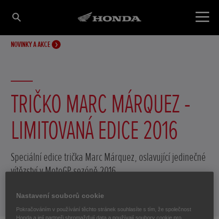
NOVINKY A AKCE
TRIČKO MARC MÁRQUEZ -
LIMITOVANÁ EDICE 2016
Speciální edice trička Marc Márquez, oslavující jedinečné
vítězství v MotoGP sezóně 2016.
Nastavení souborů cookie
14. listopadu 2016
Pokračováním v používání těchto stránek souhlasíte s tím, že společnost
Honda a její partneři shromažďují data a používají soubory cookie pro