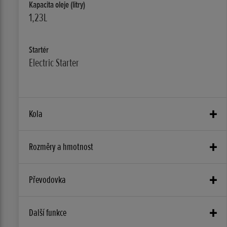
Kapacita oleje (litry)
1,23L
Startér
Electric Starter
Kola
Přední brzdy
Rozměry a hmotnost
260mm hydraulická kotoučová
Kapacita akumulátoru (V – Ah)
Převodovka
Zadní brzdy
2,3Ah
240mm hydraulická kotoučová
Spojka
Další funkce
Úhel sklonu
Přední zavěšení
V olejové lázni
27°31'