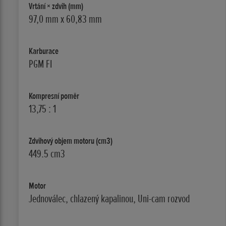
Vrtání × zdvih (mm)
97,0 mm x 60,83 mm
Karburace
PGM FI
Kompresní poměr
13,75 : 1
Zdvihový objem motoru (cm3)
449.5 cm3
Motor
Jednoválec, chlazený kapalinou, Uni-cam rozvod