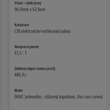
Vrtání × zdvih (mm)
96,0mm x 62,1mm
Karburace
CDI elektronické vstřikování paliva
Kompresní poměr
13,5 : 1
Zdvihový objem motoru (cm3)
449,7cc
Motor
DOHC jednoválec, chlazený kapalinou, Uni-cam rozvod