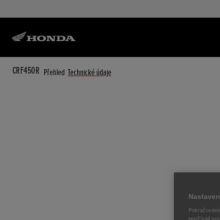
CRF450R
Přehled
Technické údaje
Nastaven
Pokračováním
používají sou