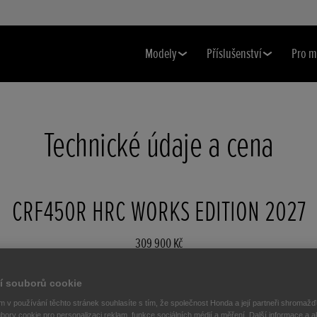
Modely
Příslušenství
Pro m
Technické údaje a cena
CRF450R HRC WORKS EDITION 2027
309 900 Kč
Změnit model
í souborů cookie
CRF450R HRC WORKS EDITION 2027
 v používání těchto stránek souhlasíte s tím, že společnost Honda a její partneři shromažďu
bory cookie pro personalizaci reklam, funkce sociálních médií a měření. Další informace a a