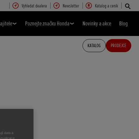
Vyhledat dealera
Newsletter
Katalog a ceník
ajitele
Poznejte značku Honda
Novinky a akce
Blog
KATALOG
PRODEJCE
jí data a
ktualizace