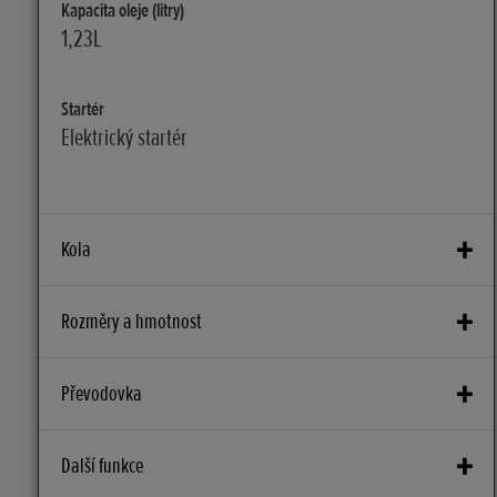
Kapacita oleje (litry)
1,23L
Startér
Elektrický startér
Kola
Přední brzdy
Rozměry a hmotnost
260mm hydraulická kotoučová
Kapacita akumulátoru (V – Ah)
Převodovka
Zadní brzdy
2,3Ah
240mm hydraulická kotoučová
Spojka
Další funkce
Úhel sklonu
Přední zavěšení
V olejové lázni
27°31'