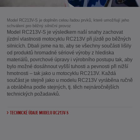
Model RC213V-S je doplněn celou řadou prvků, které umožňují jeho
schválení pro běžný silniční provoz
Model RC213V-S je výsledkem naší snahy zachovat
jízdní vlastnosti motocyklu RC213V při jízdě po běžných
silnicích. Dbali jsme na to, aby se všechny součásti lišily
od produktů hromadné sériové výroby z hlediska
materiálů, povrchové úpravy i výrobního postupu tak, aby
bylo možné dosáhnout vyšší tuhosti a pevnosti při nižší
hmotnosti – tak jako u motocyklu RC213V. Každá
součást je stejně jako u modelu RC213V vyráběna ručně
a obráběna podle stejných, tj. těch nejnáročnějších
technických požadavků.
TECHNICKÉ ÚDAJE MODELU RC213V-S