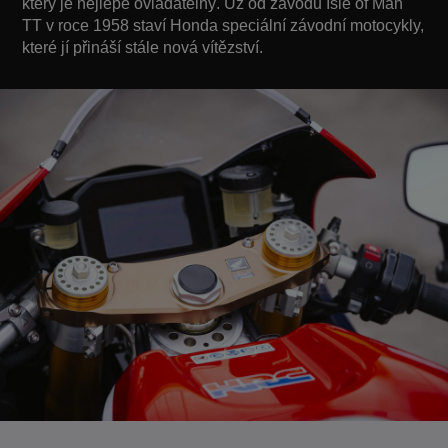
který je nejlépe ovladatelný. Už od závodů Isle of Man
TT v roce 1958 staví Honda speciální závodní motocykly,
které jí přináší stále nová vítězství.