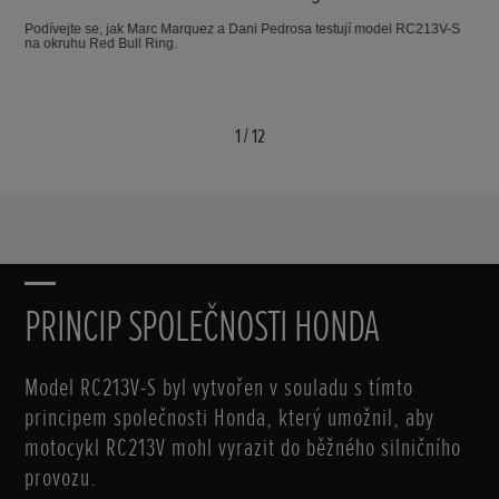
Podívejte se, jak Marc Marquez a Dani Pedrosa testují model RC213V-S
na okruhu Red Bull Ring.
1
/
12
PRINCIP SPOLEČNOSTI HONDA
Model RC213V-S byl vytvořen v souladu s tímto
principem společnosti Honda, který umožnil, aby
motocykl RC213V mohl vyrazit do běžného silničního
provozu.