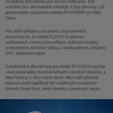
za běžnou převodovku pro silniční motocykly. Tyto
součásti jsou dlouhodobě odolnější a byly převzaty z již
prodávaného závodního modelu RCV1000R pro třídu
Open.
Aby splnil předpisy pro provoz na pozemních
komunikacích, je model RC213V-S vybaven
světlometem a koncovým světlem, zpětnými zrcátky,
rychloměrem, tlumičem výfuku s katalyzátorem, držákem
SPZ, klaksonem apod.
Z praktických důvodů byly pro model RC213V-S použity
nové pneumatiky, brzdové kotouče a brzdové destičky, a
také řízení je o něco méně strmé. Mezi další přidané
vybavení patří například klíč s dálkovým ovladačem
(Honda Smart Key), motor startéru a parkovací stojan.