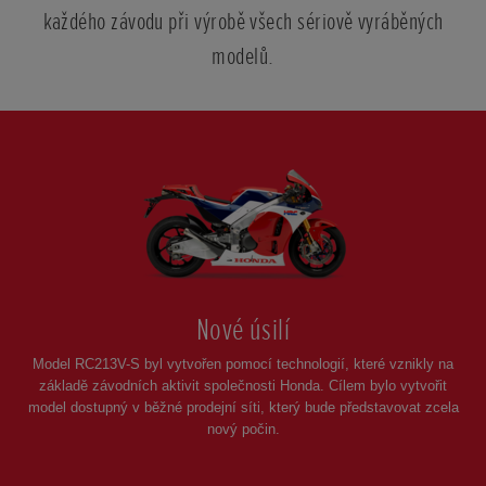
každého závodu při výrobě všech sériově vyráběných
modelů.
Posunout
Nové úsilí
Model RC213V-S byl vytvořen pomocí technologií, které vznikly na
základě závodních aktivit společnosti Honda. Cílem bylo vytvořit
model dostupný v běžné prodejní síti, který bude představovat zcela
nový počin.