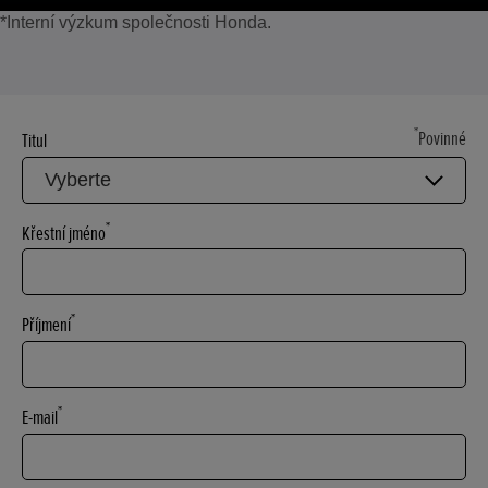
*Interní výzkum společnosti Honda.
*
Povinné
Titul
*
Křestní jméno
*
Příjmení
*
E-mail