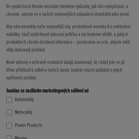
Ve společnosti Honda neustále hledáme způsoby, jak věci vylepšovat, a
chceme, abyste se o našich nejnovějších nápadech dozvěděli jako první.
Aby vám neunikly naše nejnovější sny, produktové novinky & a exkluzivní
nabídky, stačí zaškrtnout vybraná políčka a my budeme vědět, o jakých
produktech chcete dostávat informace – postaráme se o to, abyste měli
vždy dokonalý přehled.
Nové zákony o ochraně osobních údajů znamenají, že i když jste se již
dříve přihlásili k odběru našich zpráv, budete muset požádat o jejich
opětovné zasílání.
Souhlas se zasíláním marketingových sdělení od
Automobily
Motocykly
Power Products
Marine