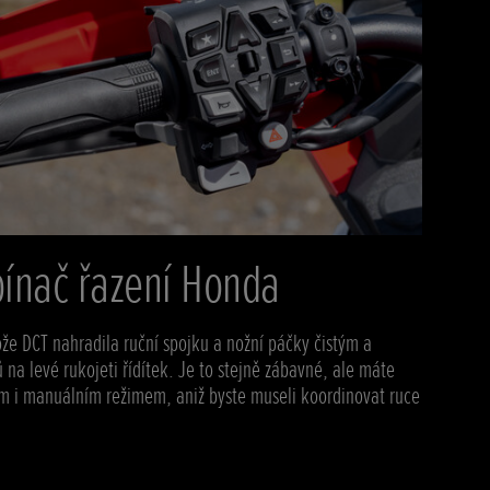
pínač řazení Honda
tože DCT nahradila ruční spojku a nožní páčky čistým a
na levé rukojeti řídítek. Je to stejně zábavné, ale máte
m i manuálním režimem, aniž byste museli koordinovat ruce