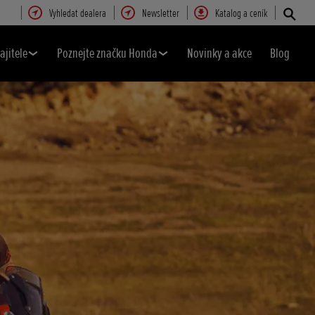
Vyhledat dealera
Newsletter
Katalog a ceník
ajitele
Poznejte značku Honda
Novinky a akce
Blog