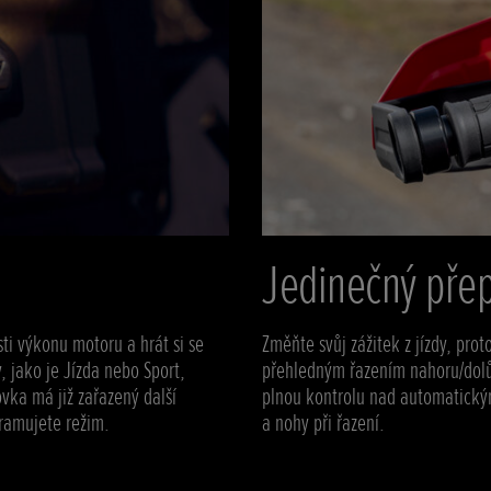
Jedinečný pře
ti výkonu motoru a hrát si se
Změňte svůj zážitek z jízdy, pro
 jako je Jízda nebo Sport,
přehledným řazením nahoru/dolů 
vka má již zařazený další
plnou kontrolu nad automatický
gramujete režim.
a nohy při řazení.