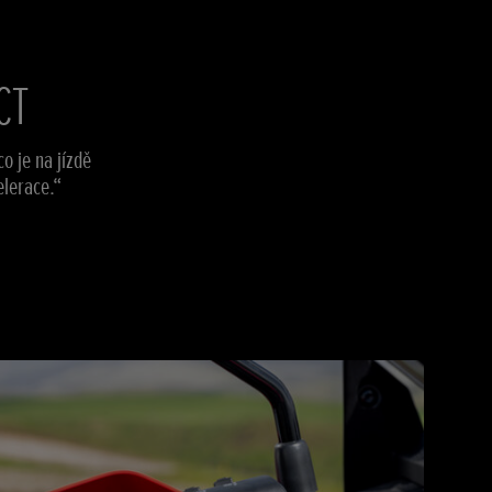
CT
o je na jízdě
elerace.“