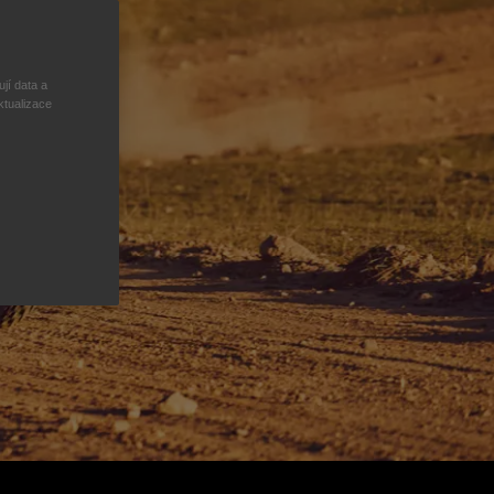
jí data a
ktualizace