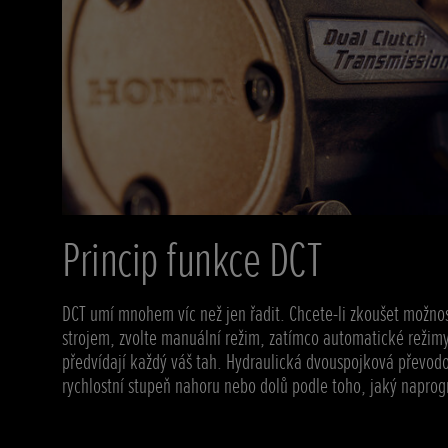
Princip funkce DCT
DCT umí mnohem víc než jen řadit. Chcete-li zkoušet možnos
strojem, zvolte manuální režim, zatímco automatické režimy,
předvídají každý váš tah. Hydraulická dvouspojková převodo
rychlostní stupeň nahoru nebo dolů podle toho, jaký napro