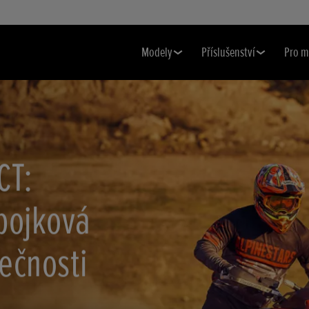
Modely
Příslušenství
Pro m
CT:
pojková
ečnosti