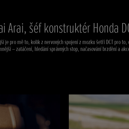
ai Arai, šéf konstruktér Honda D
jší je pro mě to, kolik z nervových spojení z mozku šetří DCT pro to, c
mnější – zatáčení, hledání správných stop, načasování brzdění a akc