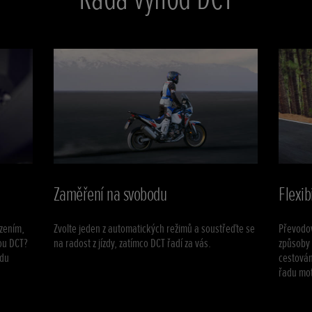
Zaměření na svobodu
Flexib
zením,
Zvolte jeden z automatických režimů a soustřeďte se
Převodo
ou DCT?
na radost z jízdy, zatímco DCT řadí za vás.
způsoby 
odu
cestován
řadu mo