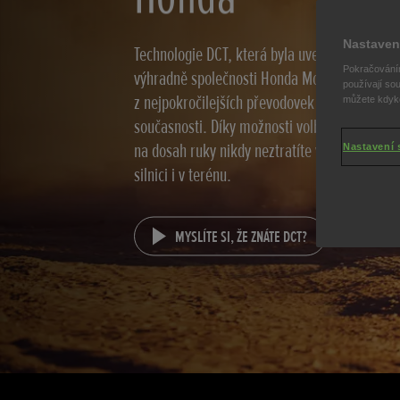
Nastaven
Technologie DCT, která byla uvedena na trh v
Pokračováním
výhradně společnosti Honda Motorcycles, se v
používají sou
z nejpokročilejších převodovek pohonu jedno
můžete kdykol
současnosti. Díky možnosti volby manuálníh
na dosah ruky nikdy neztratíte vzrušující sp
Nastavení 
silnici i v terénu.
MYSLÍTE SI, ŽE ZNÁTE DCT?