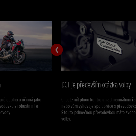
a
DCT je především otázka volby
jně odolná a účinná jako
Chcete mít plnou kontrolu nad manuálním řa
vodovka s robustními a
nebo vám vyhovuje spolupráce s převodovk
řevody.
S touto jedinečnou převodovkou máte svob
volby.