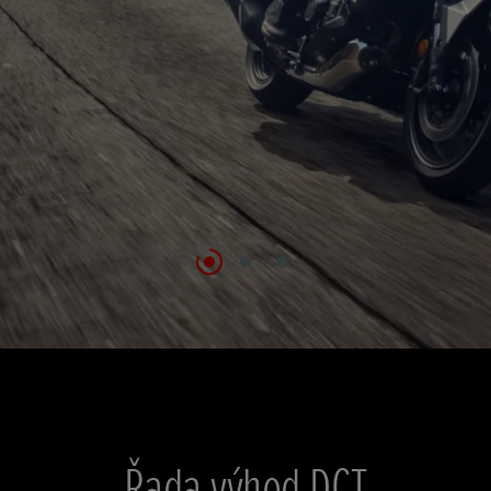
Řada výhod DCT