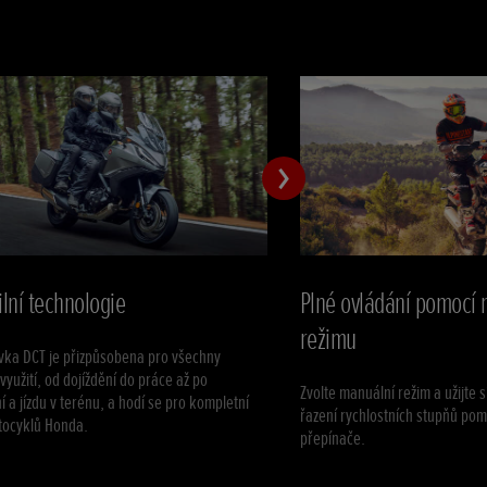
ilní technologie
Plné ovládání pomocí
režimu
vka DCT je přizpůsobena pro všechny
využití, od dojíždění do práce až po
Zvolte manuální režim a užijte 
í a jízdu v terénu, a hodí se pro kompletní
řazení rychlostních stupňů pom
tocyklů Honda.
přepínače.