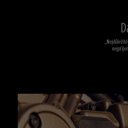
D
„Nejdůležitě
nejpříje