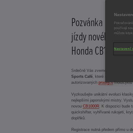
Nastaven
Pozvánka na testo
Pokračováním
používají sou
jízdy nového mode
můžete kdykol
Honda CB1000R.
Nastavení 
Srdečně Vás zveme na testovací jí
Sports Café
, které se konají u parti
autorizovaných
prodejců
motocyklů
Vyzkoušejte unikátní evoluci klasik
nejlepšími japonskými mistry. Vystu
novou
CB1000R
. K dispozici bude 
quickshifter, vyhřívané rukojeti, kr
doplňků.
Registrace nutná předem přímo u de