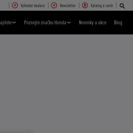
Vyhledat dealera
Newsletter
Katalog a ceník
ajitele
Poznejte značku Honda
Novinky a akce
Blog