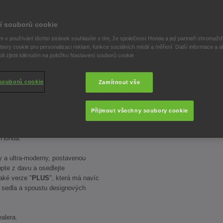
í souborů cookie
vací
 v používání těchto stránek souhlasíte s tím, že společnost Honda a její partneři shromažďu
bory cookie pro personalizaci reklam, funkce sociálních médií a měření. Další informace a a
lu
i zjistit kliknutím na položku Nastavení souborů cookie
souborů cookie
Zamítnout vše
Přijmout všechny soubory cookie
zdy horké novinky
CB1000R
Neo
cipujících
 Honda.
y a ultra-moderny, postavenou
pte z davu a osedlejte
také verze "
PLUS
", která má navíc
yt sedla a spoustu designových
alera.