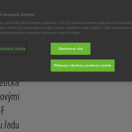
B125F završují modelovou
ok 2024
í souborů cookie
 v používání těchto stránek souhlasíte s tím, že společnost Honda a její partneři shromažďu
bory cookie pro personalizaci reklam, funkce sociálních médií a měření. Další informace a a
i zjistit kliknutím na položku Nastavení souborů cookie
souborů cookie
Zamítnout vše
a pro
Přijmout všechny soubory cookie
etická
novými
5F
u řadu