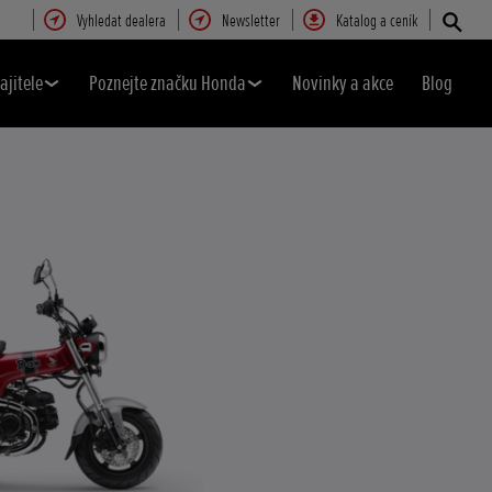
Vyhledat dealera
Newsletter
Katalog a ceník
ajitele
Poznejte značku Honda
Novinky a akce
Blog