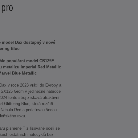
 pro
e model Dax dostupný v nové
ering Blue
tále populární model CB125F
u metalízu Imperial Red Metallic
arvel Blue Metallic
ax v roce 2023 vrátil do Evropy a
MSX125 Grom v jedinečné nabídce
24 tento stroj získává atraktivní
Glittering Blue, která rozšíří
l Nebula Red a perleťovou šedou
 loňského roku.
ru písmene T z lisované oceli se
všech ostatních motocyklů bez