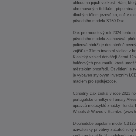
ohledu na jejich velikost. Rám, kte
chromovaným řídítkům, připomíná 
dlouhým tělem jezevčíka, což v ro
původního modelu ST50 Dax.
Dax pro modelový rok 2024 tento n
původního modelu zachovává, přiče
palivová nádrž) je dostatečně pevn
zajišťuje 31mm inverzní vidlice v 
Klasický vzhled dotvářejí černá 12p
balónových pneumatik, které umožň
městském prostředí. Osvětlení je 
je vybaven stylovým inverzním LCD
madlem pro spolujezdce.
Ctihodný Dax získal v roce 2023 no
portugalské umělkyně Tamary Alves 
úpravců motocyklů značky Honda, kt
Wheels & Waves v Biarritzu (www
Dlouhodobě populární model CB125
uživatelsky přívětivý začátečnický s
světa motocyklů. V modelovém roc