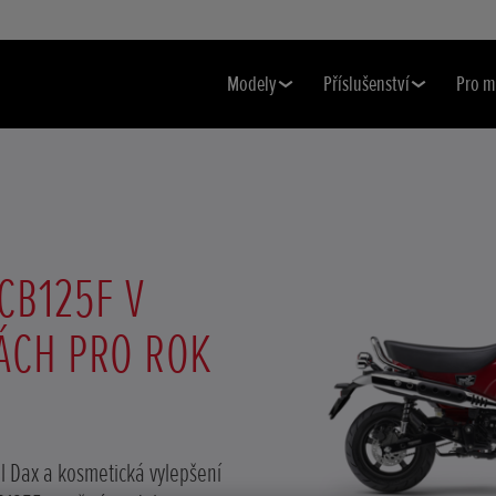
Modely
Příslušenství
Pro m
CB125F V
ÁCH PRO ROK
 Dax a kosmetická vylepšení