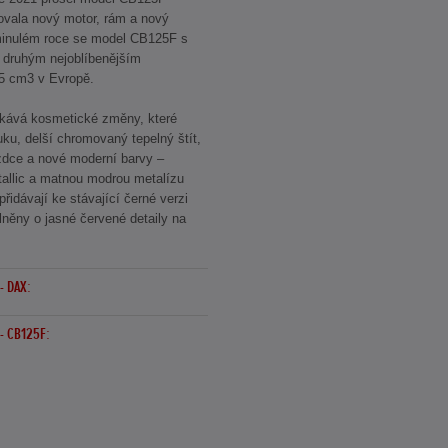
ovala nový motor, rám a nový
minulém roce se model CB125F s
l druhým nejoblíbenějším
5 cm3 v Evropě.
kává kosmetické změny, které
ku, delší chromovaný tepelný štít,
ezdce a nové moderní barvy –
tallic a matnou modrou metalízu
přidávají ke stávající černé verzi
lněny o jasné červené detaily na
- DAX:
- CB125F: