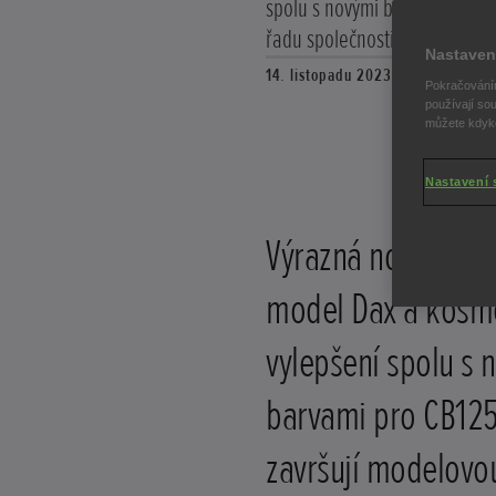
spolu s novými barvami pro C
řadu společnosti Honda pro r
Nastaven
14. listopadu 2023
Pokračováním
používají sou
můžete kdykol
Nastavení 
Výrazná nová barv
model Dax a kosm
vylepšení spolu s 
barvami pro CB12
završují modelovo