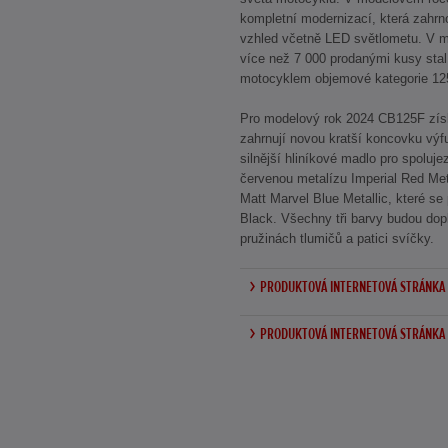
kompletní modernizací, která zahrn
vzhled včetně LED světlometu. V 
více než 7 000 prodanými kusy sta
motocyklem objemové kategorie 12
Pro modelový rok 2024 CB125F zís
zahrnují novou kratší koncovku výfu
silnější hliníkové madlo pro spoluj
červenou metalízu Imperial Red Me
Matt Marvel Blue Metallic, které se 
Black. Všechny tři barvy budou dop
pružinách tlumičů a patici svíčky.
PRODUKTOVÁ INTERNETOVÁ STRÁNKA 
PRODUKTOVÁ INTERNETOVÁ STRÁNKA 