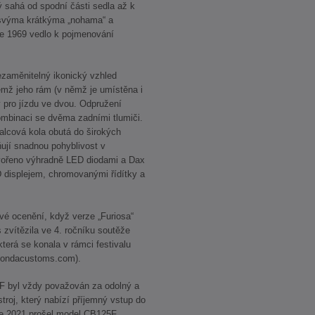
rý sahá od spodní části sedla až k
svýma krátkýma „nohama“ a
ce 1969 vedlo k pojmenování
ezaměnitelný ikonický vzhled
mž jeho rám (v němž je umístěna i
ý pro jízdu ve dvou. Odpružení
kombinaci se dvěma zadními tlumiči.
alcová kola obutá do širokých
ují snadnou pohyblivost v
tvořeno výhradně LED diodami a Dax
 displejem, chromovanými řídítky a
vé ocenění, když verze „Furiosa“
zvítězila ve 4. ročníku soutěže
erá se konala v rámci festivalu
.hondacustoms.com).
F byl vždy považován za odolný a
troj, který nabízí příjemný vstup do
e 2021 prošel model CB125F