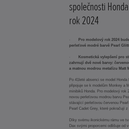
společnosti Honda
rok 2024
·
Pro modelový rok 2024 bud
perleťové modré barvě Pearl Glitt
·
Kosmetická vylepšení pro s
zahrnují dvě nové barvy: červeno
a matnou modrou metalízu Matt M
Po 41leté absenci se model Honda D
připojuje se k modelům Monkey a 
minibiků Honda. Pro modelový rok 20
novou perleťovou modrou barvu Pearl 
stávající perleťovou červenou Pear
Pearl Cadet Grey, které pokračují z
Díky svému ikonickému rámu ve tva
Dax svými proporcemi odlišuje od 