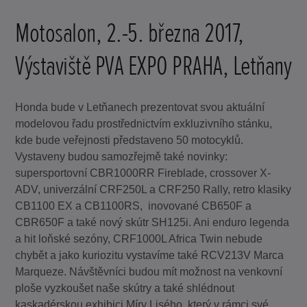
Motosalon, 2.-5. března 2017,
Výstaviště PVA EXPO PRAHA, Letňany
Honda bude v Letňanech prezentovat svou aktuální
modelovou řadu prostřednictvím exkluzivního stánku,
kde bude veřejnosti představeno 50 motocyklů.
Vystaveny budou samozřejmě také novinky:
supersportovní CBR1000RR Fireblade, crossover X-
ADV, univerzální CRF250L a CRF250 Rally, retro klasiky
CB1100 EX a CB1100RS, inovované CB650F a
CBR650F a také nový skútr SH125i. Ani enduro legenda
a hit loňské sezóny, CRF1000L Africa Twin nebude
chybět a jako kuriozitu vystavíme také RCV213V Marca
Marqueze. Návštěvníci budou mít možnost na venkovní
ploše vyzkoušet naše skútry a také shlédnout
kaskadérskou exhibici Míry Lisého, který v rámci své