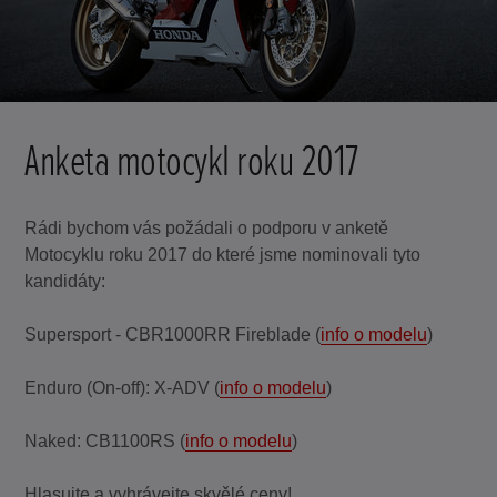
Anketa motocykl roku 2017
Rádi bychom vás požádali o podporu v anketě
Motocyklu roku 2017 do které jsme nominovali tyto
kandidáty:
Supersport - CBR1000RR Fireblade (
info o modelu
)
Enduro (On-off): X-ADV (
info o modelu
)
Naked: CB1100RS (
info o modelu
)
Hlasujte a vyhrávejte skvělé ceny!