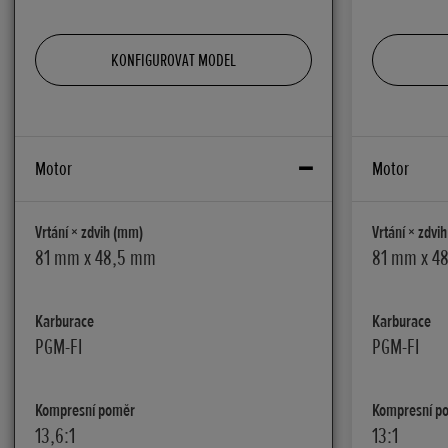
KONFIGUROVAT MODEL
Motor
Motor
Vrtání × zdvih (mm)
Vrtání × zdvi
81 mm x 48,5 mm
81 mm x 4
Karburace
Karburace
PGM-FI
PGM-FI
Kompresní poměr
Kompresní p
13,6:1
13:1