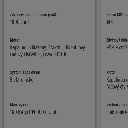
Zdvihový objem motoru (cm3)
Emise C02 (g
1000 cm3
148
Motor
Zdvihový obj
Kapalinou chlazený, 4taktní, 16ventilový
999,9 cm3
řadový čtyřválec, rozvod DOHC
Systém zapalování
Motor
Elektronické
Kapalinou c
řadový čty
Max. výkon
Systém zapal
160 kW při 14 000 ot./min.
Elektronick