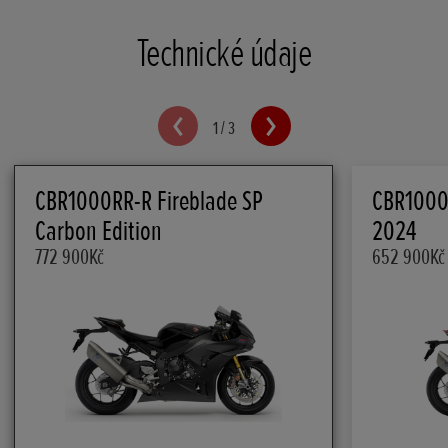
Technické údaje
1
/
3
CBR1000RR-R Fireblade SP
CBR1000R
Carbon Edition
2024
772 900Kč
652 900Kč