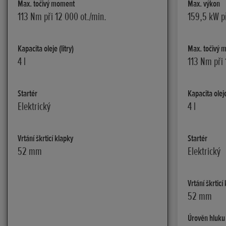
Max. točivý moment
Max. výkon
113 Nm při 12 000 ot./min.
159,5 kW př
Kapacita oleje (litry)
Max. točivý 
4 l
113 Nm při 
Startér
Kapacita oleje 
Elektrický
4 l
Vrtání škrticí klapky
Startér
52 mm
Elektrický
Vrtání škrticí
52 mm
Úrověn hluku