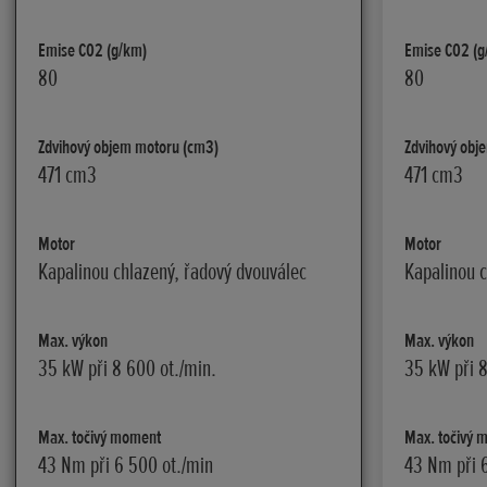
Emise C02 (g/km)
Emise C02 (g
80
80
Zdvihový objem motoru (cm3)
Zdvihový obj
471 cm3
471 cm3
Motor
Motor
Kapalinou chlazený, řadový dvouválec
Kapalinou c
Max. výkon
Max. výkon
35 kW při 8 600 ot./min.
35 kW při 8
Max. točivý moment
Max. točivý 
43 Nm při 6 500 ot./min
43 Nm při 