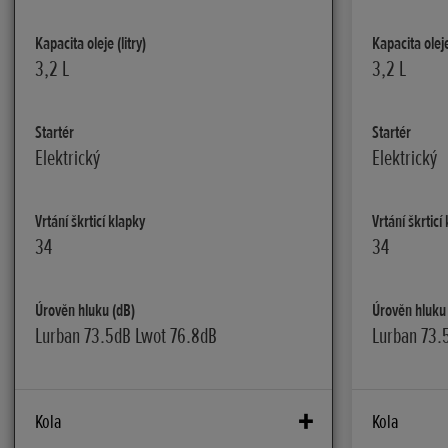
Kapacita oleje (litry)
Kapacita oleje 
3,2 L
3,2 L
Startér
Startér
Elektrický
Elektrický
Vrtání škrticí klapky
Vrtání škrticí
34
34
Úrověn hluku (dB)
Úrověn hluku
Lurban 73.5dB Lwot 76.8dB
Lurban 73.
Kola
Kola