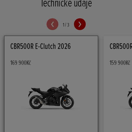
Technické údaje
1
/
3
CBR500R E-Clutch 2026
CBR500R
169 900Kč
159 900Kč