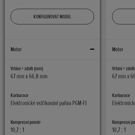
KONFIGUROVAT MODEL
Motor
Motor
Vrtání × zdvih (mm)
Vrtání × zdvi
67 mm x 66,8 mm
67 mm x 6
Karburace
Karburace
Elektronické vstřikování paliva PGM-FI
Elektronick
Kompresní poměr
Kompresní p
10,7 : 1
10,7 : 1