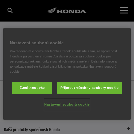
ALL DONE!
Nastavení souborů cookie
Pokračováním v používání těchto stránek souhlasíte s tím, že společnost
We will get in touch when we have updates for you.
Honda a její partneři shromažďují data a používají soubory cookie pro
personalizaci reklam, funkce sociálních médií a měření. Další informace a
aktualizace můžete kdykoli zjistit kliknutím na položku Nastavení souborů
cookie
Honda
Motocykly
Poznejte značku Honda
DreamTech
Prototyp V3R
Zamítnout vše
Přijmout všechny soubory cookie
Register Interest
Confirmation
Nastavení souborů cookie
Vyhledat dealera
Newsletter
Katalog a ceník
Další produkty společnosti Honda