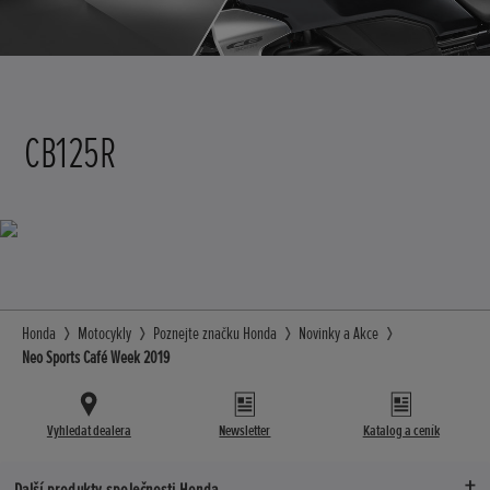
CB125R
Honda
Motocykly
Poznejte značku Honda
Novinky a Akce
Neo Sports Café Week 2019
Vyhledat dealera
Newsletter
Katalog a ceník
Další produkty společnosti Honda