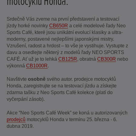
motocyklů Honda.
Srdečně Vás zveme na první představení a testovací
jízdy horké novinky
CB650R
a celé modelové řady Neo
Sports Café, které jsou unikátní evolucí klasiky a ultra-
moderny, postavené nejlepšími japonskými mistry.
Vzrušení, radost a hrdost – to vše je vystihuje. Vystupte z
davu a osedlejte některý z modelů řady NEO SPORTS
CAFÉ. Ať už je to lehká
CB125R
, obratná
CB300R
nebo
výkonná
CB1000R
.
Navštivte
osobně
svého autor. prodejce motocyklů
Honda, zaregistrujte se na testovací jízdu a získejte
zdarma tašku z Neo Sports Café kolekce (platí do
vyčerpání zásob).
Akce “Neo Sports Café Week” se koná u autorizovaných
prodejců
motocyklů Honda v termínu 25. března - 6.
dubna 2019.